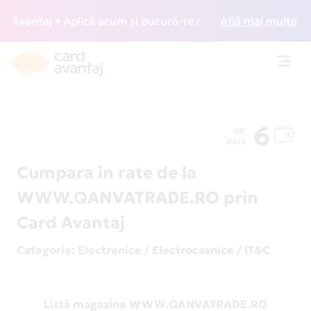
Avantaj • Aplică acum și bucură-te de acces gratuit la loun
Află mai multe
Toggl
navig
6
NR.
RATE
Cumpara in rate de la
WWW.QANVATRADE.RO prin
Card Avantaj
Categorie
: Electronice / Electrocasnice / IT&C
Listă magazine WWW.QANVATRADE.RO