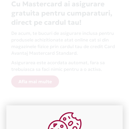
Cu Mastercard ai asigurare
gratuita pentru cumparaturi,
direct pe cardul tau!
De acum, te bucuri de asigurare inclusa pentru
produsele achizitionate atat online cat si din
magazinele fizice prin cardul tau de credit Card
Avantaj Mastercard Standard.
Asigurarea este acordata automat, fara sa
trebuiasca sa faci nimic pentru a o activa.
Afla mai multe
Aceasta lista este actualizata periodic cu informatiile
primite de la fiecare comerciant partener Card Avantaj.
Ne cerem scuze pentru eventualele erori aparute
independent de vointa noastra.