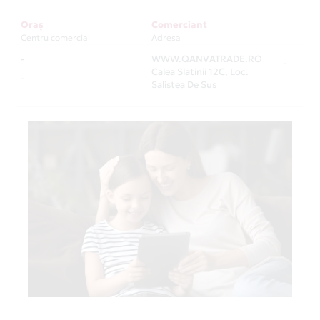
Oraș
Comerciant
Centru comercial
Adresa
-
WWW.QANVATRADE.RO
-
Calea Slatinii 12C, Loc.
-
Salistea De Sus