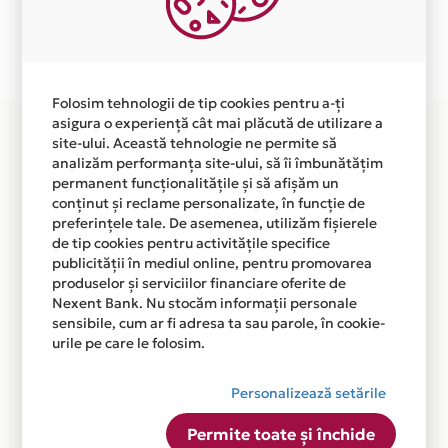
Plata in 6 rate fara dobanda prin Card Avantaj este
disponibila in magazinul online WWW.QANVATRADE.RO
din lista.
Folosim tehnologii de tip cookies pentru a-ți
asigura o experiență cât mai plăcută de utilizare a
site-ului. Această tehnologie ne permite să
analizăm performanța site-ului, să îi îmbunătățim
permanent funcționalitățile și să afișăm un
conținut și reclame personalizate, în funcție de
preferințele tale. De asemenea, utilizăm fișierele
de tip cookies pentru activitățile specifice
publicității în mediul online, pentru promovarea
produselor și serviciilor financiare oferite de
Nexent Bank. Nu stocăm informații personale
sensibile, cum ar fi adresa ta sau parole, în cookie-
urile pe care le folosim.
Personalizează setările
Permite toate și închide