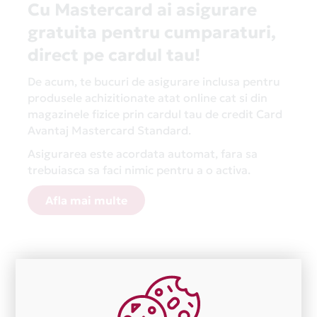
Cu Mastercard ai asigurare
gratuita pentru cumparaturi,
direct pe cardul tau!
De acum, te bucuri de asigurare inclusa pentru
produsele achizitionate atat online cat si din
magazinele fizice prin cardul tau de credit Card
Avantaj Mastercard Standard.
Asigurarea este acordata automat, fara sa
trebuiasca sa faci nimic pentru a o activa.
Afla mai multe
Aceasta lista este actualizata periodic cu informatiile
primite de la fiecare comerciant partener Card Avantaj.
Ne cerem scuze pentru eventualele erori aparute
independent de vointa noastra.