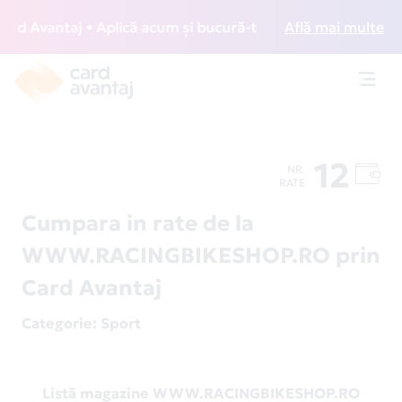
 Avantaj • Aplică acum și bucură-te de acces gratuit la lo
Află mai multe
Toggl
navig
12
NR.
RATE
Cumpara in rate de la
WWW.RACINGBIKESHOP.RO prin
Card Avantaj
Categorie
: Sport
Listă magazine WWW.RACINGBIKESHOP.RO