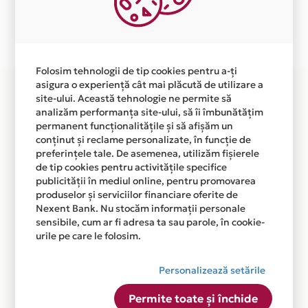
Plata in 12 rate fara dobanda prin Card Avantaj este
disponibila in magazinul online
WWW.RACINGBIKESHOP.RO din lista.
Folosim tehnologii de tip cookies pentru a-ți
asigura o experiență cât mai plăcută de utilizare a
site-ului. Această tehnologie ne permite să
analizăm performanța site-ului, să îi îmbunătățim
permanent funcționalitățile și să afișăm un
conținut și reclame personalizate, în funcție de
preferințele tale. De asemenea, utilizăm fișierele
de tip cookies pentru activitățile specifice
publicității în mediul online, pentru promovarea
produselor și serviciilor financiare oferite de
Nexent Bank. Nu stocăm informații personale
sensibile, cum ar fi adresa ta sau parole, în cookie-
urile pe care le folosim.
Personalizează setările
Permite toate și închide