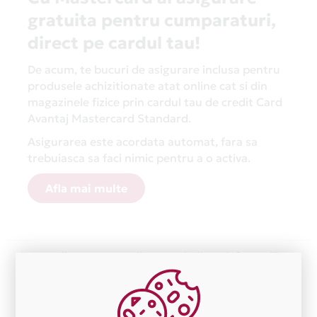
gratuita pentru cumparaturi,
direct pe cardul tau!
De acum, te bucuri de asigurare inclusa pentru
produsele achizitionate atat online cat si din
magazinele fizice prin cardul tau de credit Card
Avantaj Mastercard Standard.
Asigurarea este acordata automat, fara sa
trebuiasca sa faci nimic pentru a o activa.
Afla mai multe
Aceasta lista este actualizata periodic cu informatiile
primite de la fiecare comerciant partener Card Avantaj.
Ne cerem scuze pentru eventualele erori aparute
independent de vointa noastra.