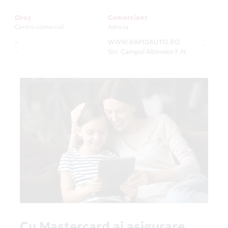
Oraș
Comerciant
Centru comercial
Adresa
-
WWW.RAPIDAUTO.RO
-
-
Str. Campul Albinelor F.N.
Cu Mastercard ai asigurare