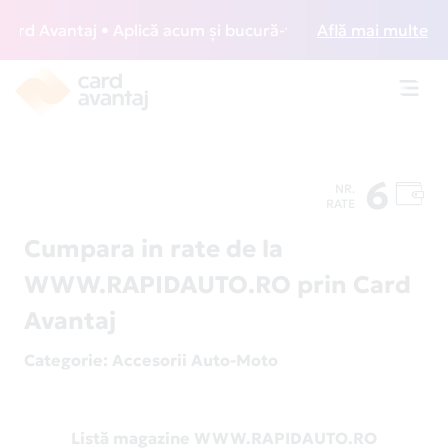
d Avantaj • Aplică acum și bucură-te de acces gratuit la lo
Află mai multe
Toggl
navig
6
NR.
RATE
Cumpara in rate de la
WWW.RAPIDAUTO.RO prin Card
Avantaj
Categorie
: Accesorii Auto-Moto
Listă magazine WWW.RAPIDAUTO.RO