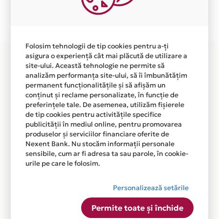
Plata in 6 rate fara dobanda prin Card Avantaj este
disponibila in magazinul online WWW.RAPIDAUTO.RO
din lista.
Folosim tehnologii de tip cookies pentru a-ți
asigura o experiență cât mai plăcută de utilizare a
site-ului. Această tehnologie ne permite să
analizăm performanța site-ului, să îi îmbunătățim
permanent funcționalitățile și să afișăm un
conținut și reclame personalizate, în funcție de
preferințele tale. De asemenea, utilizăm fișierele
de tip cookies pentru activitățile specifice
publicității în mediul online, pentru promovarea
produselor și serviciilor financiare oferite de
Nexent Bank. Nu stocăm informații personale
sensibile, cum ar fi adresa ta sau parole, în cookie-
urile pe care le folosim.
Personalizează setările
Permite toate și închide