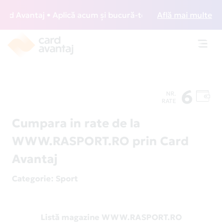
 Avantaj • Aplică acum și bucură-te de acces gratuit la lou
Află mai multe
Toggl
navig
6
NR.
RATE
Cumpara in rate de la
WWW.RASPORT.RO prin Card
Avantaj
Categorie
: Sport
Listă magazine WWW.RASPORT.RO