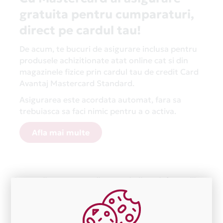
gratuita pentru cumparaturi,
direct pe cardul tau!
De acum, te bucuri de asigurare inclusa pentru
produsele achizitionate atat online cat si din
magazinele fizice prin cardul tau de credit Card
Avantaj Mastercard Standard.
Asigurarea este acordata automat, fara sa
trebuiasca sa faci nimic pentru a o activa.
Afla mai multe
Aceasta lista este actualizata periodic cu informatiile
primite de la fiecare comerciant partener Card Avantaj.
Ne cerem scuze pentru eventualele erori aparute
independent de vointa noastra.