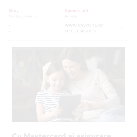
Oraș
Comerciant
Centru comercial
Adresa
-
WWW.RASPORT.RO
-
-
str I.C Frimu nr 3
Cu Mastercard ai asigurare