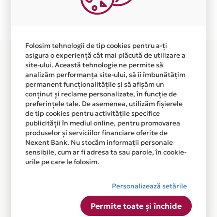
Plata in 6 rate fara dobanda prin Card Avantaj este
disponibila in magazinul online WWW.RASPORT.RO din
lista.
Folosim tehnologii de tip cookies pentru a-ți
asigura o experiență cât mai plăcută de utilizare a
site-ului. Această tehnologie ne permite să
analizăm performanța site-ului, să îi îmbunătățim
permanent funcționalitățile și să afișăm un
conținut și reclame personalizate, în funcție de
preferințele tale. De asemenea, utilizăm fișierele
de tip cookies pentru activitățile specifice
publicității în mediul online, pentru promovarea
produselor și serviciilor financiare oferite de
Nexent Bank. Nu stocăm informații personale
sensibile, cum ar fi adresa ta sau parole, în cookie-
urile pe care le folosim.
Personalizează setările
Permite toate și închide