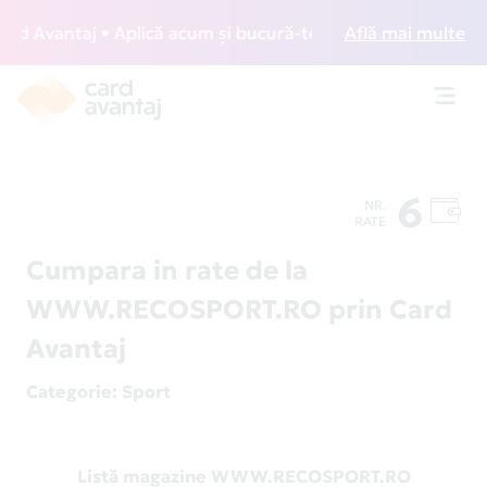
 Avantaj • Aplică acum și bucură-te de acces gratuit la lo
Află mai multe
Toggl
navig
6
NR.
RATE
Cumpara in rate de la
WWW.RECOSPORT.RO prin Card
Avantaj
Categorie
: Sport
Listă magazine WWW.RECOSPORT.RO