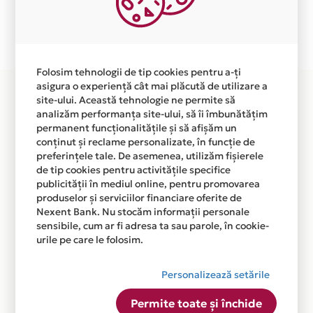
Plata in 6 rate fara dobanda prin Card Avantaj este
disponibila in magazinul online WWW.RECOSPORT.RO
din lista.
Folosim tehnologii de tip cookies pentru a-ți
asigura o experiență cât mai plăcută de utilizare a
site-ului. Această tehnologie ne permite să
analizăm performanța site-ului, să îi îmbunătățim
permanent funcționalitățile și să afișăm un
conținut și reclame personalizate, în funcție de
preferințele tale. De asemenea, utilizăm fișierele
de tip cookies pentru activitățile specifice
publicității în mediul online, pentru promovarea
produselor și serviciilor financiare oferite de
Nexent Bank. Nu stocăm informații personale
sensibile, cum ar fi adresa ta sau parole, în cookie-
urile pe care le folosim.
Personalizează setările
Permite toate și închide