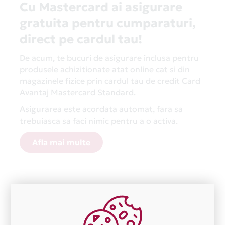
Cu Mastercard ai asigurare
gratuita pentru cumparaturi,
direct pe cardul tau!
De acum, te bucuri de asigurare inclusa pentru
produsele achizitionate atat online cat si din
magazinele fizice prin cardul tau de credit Card
Avantaj Mastercard Standard.
Asigurarea este acordata automat, fara sa
trebuiasca sa faci nimic pentru a o activa.
Afla mai multe
Aceasta lista este actualizata periodic cu informatiile
primite de la fiecare comerciant partener Card Avantaj.
Ne cerem scuze pentru eventualele erori aparute
independent de vointa noastra.