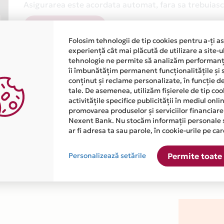
Asigurarea este acordata automat, fara sa trebuiasca
Afla mai multe
Folosim tehnologii de tip cookies pentru a-ți a
experiență cât mai plăcută de utilizare a site-u
tehnologie ne permite să analizăm performanța
îi îmbunătățim permanent funcționalitățile și 
conținut și reclame personalizate, în funcție d
tale. De asemenea, utilizăm fișierele de tip co
activitățile specifice publicității în mediul onl
atiile primite de la fiecare comerciant partener Card Avantaj. 
promovarea produselor și serviciilor financiare
Nexent Bank. Nu stocăm informații personale 
ar fi adresa ta sau parole, în cookie-urile pe car
j este disponibila in magazinul online WWW.RETROFUTUREBABE.C
Personalizează setările
Permite toate 