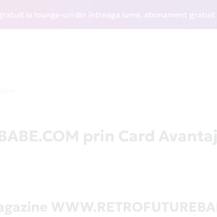
t la lounge-uri din întreaga lume, abonament gratuit la WI
.COM
BE.COM prin Card Avanta
magazine WWW.RETROFUTUREB