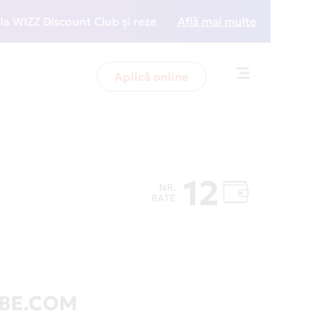
ZZ Discount Club și rezervări la preț redus
Află mai multe
• Zboară 
Aplică online
Toggle
navigation
12
NR.
j
RATE
ABE.COM