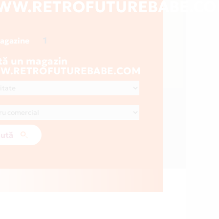
WW.RETROFUTUREBABE.C
1
magazine
tă un magazin
W.RETROFUTUREBABE.COM
ută