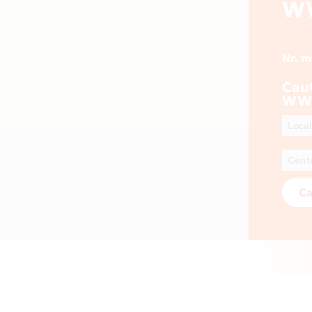
W
Nr. 
Cau
WW
Ca