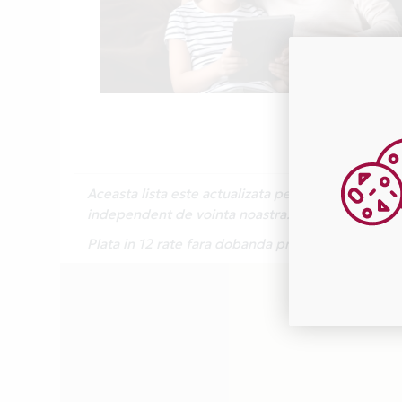
Aceasta lista este actualizata periodic cu inform
independent de vointa noastra.
Plata in 12 rate fara dobanda prin Card Avanta