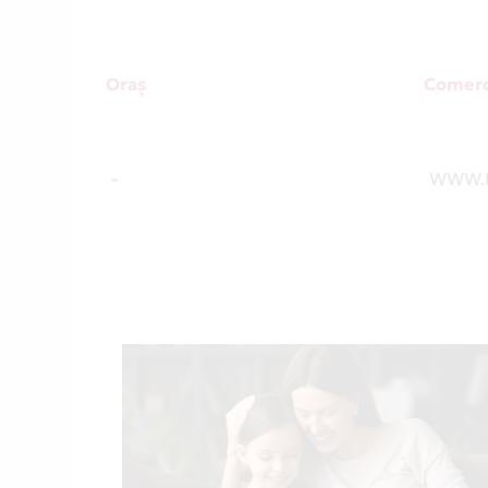
Oraș
Comerc
-
WWW.