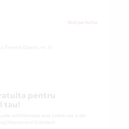
Vezi pe harta
a Timotei Cipariu, nr. 15
-
ratuita pentru
l tau!
ele achizitionate atat online cat si din
antaj Mastercard Standard.