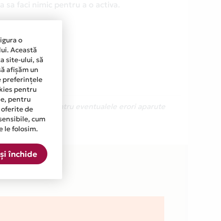
 sa faci nimic pentru a o activa.
sigura o
lui. Această
 site-ului, să
să afișăm un
e preferințele
okies pentru
ine, pentru
Ne cerem scuze pentru eventualele erori aparute
 oferite de
sensibile, cum
e le folosim.
OM din lista.
și închide