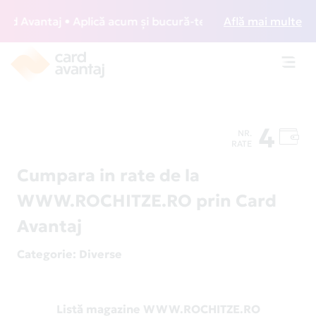
 Avantaj • Aplică acum și bucură-te de acces gratuit la lou
Află mai multe
Toggl
navig
4
NR.
RATE
Cumpara in rate de la
WWW.ROCHITZE.RO prin Card
Avantaj
Categorie
: Diverse
Listă magazine WWW.ROCHITZE.RO