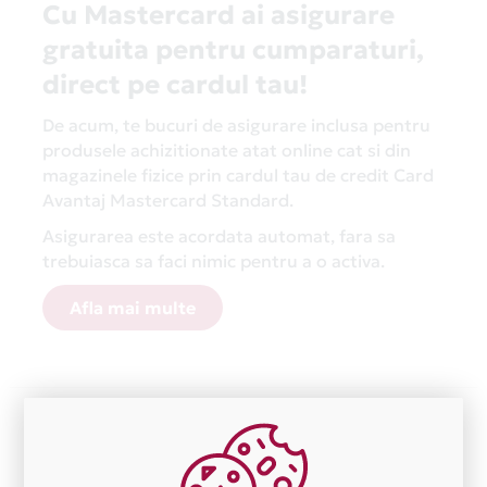
Cu Mastercard ai asigurare
gratuita pentru cumparaturi,
direct pe cardul tau!
De acum, te bucuri de asigurare inclusa pentru
produsele achizitionate atat online cat si din
magazinele fizice prin cardul tau de credit Card
Avantaj Mastercard Standard.
Asigurarea este acordata automat, fara sa
trebuiasca sa faci nimic pentru a o activa.
Afla mai multe
Aceasta lista este actualizata periodic cu informatiile
primite de la fiecare comerciant partener Card Avantaj.
Ne cerem scuze pentru eventualele erori aparute
independent de vointa noastra.