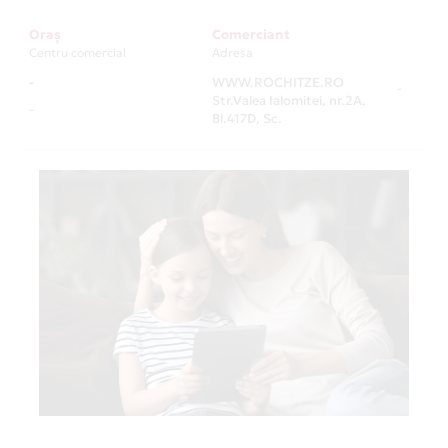
Oraș
Comerciant
Centru comercial
Adresa
-
WWW.ROCHITZE.RO
-
Str.Valea Ialomitei, nr.2A,
-
Bl.417D, Sc.