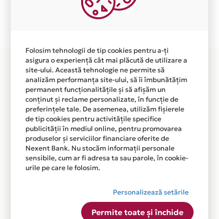
Plata in 4 rate fara dobanda prin Card Avantaj este
disponibila in magazinul online WWW.ROCHITZE.RO din
lista.
Folosim tehnologii de tip cookies pentru a-ți
asigura o experiență cât mai plăcută de utilizare a
site-ului. Această tehnologie ne permite să
analizăm performanța site-ului, să îi îmbunătățim
permanent funcționalitățile și să afișăm un
conținut și reclame personalizate, în funcție de
preferințele tale. De asemenea, utilizăm fișierele
de tip cookies pentru activitățile specifice
publicității în mediul online, pentru promovarea
produselor și serviciilor financiare oferite de
Nexent Bank. Nu stocăm informații personale
sensibile, cum ar fi adresa ta sau parole, în cookie-
urile pe care le folosim.
Personalizează setările
Permite toate și închide