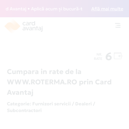
 Avantaj • Aplică acum și bucură-te de acces gratuit la lo
Află mai multe
Toggl
navig
6
NR.
RATE
Cumpara in rate de la
WWW.ROTERMA.RO prin Card
Avantaj
Categorie
: Furnizori servicii / Dealeri /
Subcontractori