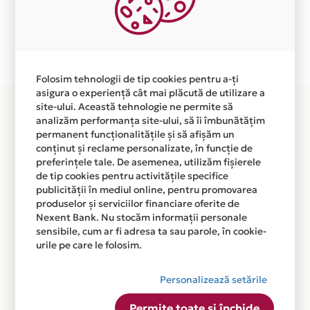
independent de vointa noastra.
Plata in 6 rate fara dobanda prin Card Avantaj este
disponibila in magazinul online WWW.ROTERMA.RO din
lista.
Folosim tehnologii de tip cookies pentru a-ți
asigura o experiență cât mai plăcută de utilizare a
site-ului. Această tehnologie ne permite să
analizăm performanța site-ului, să îi îmbunătățim
permanent funcționalitățile și să afișăm un
conținut și reclame personalizate, în funcție de
preferințele tale. De asemenea, utilizăm fișierele
de tip cookies pentru activitățile specifice
publicității în mediul online, pentru promovarea
produselor și serviciilor financiare oferite de
Nexent Bank. Nu stocăm informații personale
sensibile, cum ar fi adresa ta sau parole, în cookie-
urile pe care le folosim.
Personalizează setările
Permite toate și închide