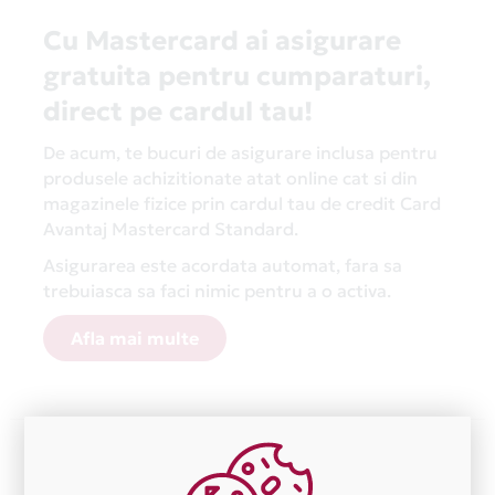
Cu Mastercard ai asigurare
gratuita pentru cumparaturi,
direct pe cardul tau!
De acum, te bucuri de asigurare inclusa pentru
produsele achizitionate atat online cat si din
magazinele fizice prin cardul tau de credit Card
Avantaj Mastercard Standard.
Asigurarea este acordata automat, fara sa
trebuiasca sa faci nimic pentru a o activa.
Afla mai multe
Aceasta lista este actualizata periodic cu informatiile
primite de la fiecare comerciant partener Card Avantaj.
Ne cerem scuze pentru eventualele erori aparute