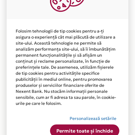
Plata in 6 rate fara dobanda prin Card Avantaj este
disponibila in magazinul online WWW.ROUNELTE.RO
din lista.
Folosim tehnologii de tip cookies pentru a-ți
asigura o experiență cât mai plăcută de utilizare a
site-ului. Această tehnologie ne permite să
analizăm performanța site-ului, să îi îmbunătățim
permanent funcționalitățile și să afișăm un
conținut și reclame personalizate, în funcție de
preferințele tale. De asemenea, utilizăm fișierele
de tip cookies pentru activitățile specifice
publicității în mediul online, pentru promovarea
produselor și serviciilor financiare oferite de
Nexent Bank. Nu stocăm informații personale
sensibile, cum ar fi adresa ta sau parole, în cookie-
urile pe care le folosim.
Personalizează setările
Permite toate și închide