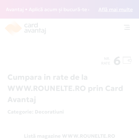
Avantaj • Aplică acum și bucură-te de acces gratuit la loun
Află mai multe
Toggl
navig
6
NR.
RATE
Cumpara in rate de la
WWW.ROUNELTE.RO prin Card
Avantaj
Categorie
: Decoratiuni
Listă magazine WWW.ROUNELTE.RO