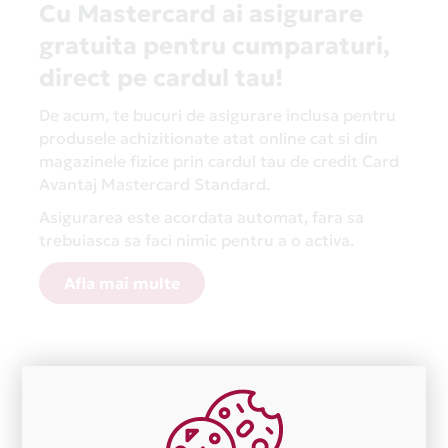
Cu Mastercard ai asigurare
gratuita pentru cumparaturi,
direct pe cardul tau!
De acum, te bucuri de asigurare inclusa pentru
produsele achizitionate atat online cat si din
magazinele fizice prin cardul tau de credit Card
Avantaj Mastercard Standard.
Asigurarea este acordata automat, fara sa
trebuiasca sa faci nimic pentru a o activa.
Afla mai multe
Aceasta lista este actualizata periodic cu informatiile
primite de la fiecare comerciant partener Card Avantaj.
Ne cerem scuze pentru eventualele erori aparute
independent de vointa noastra.