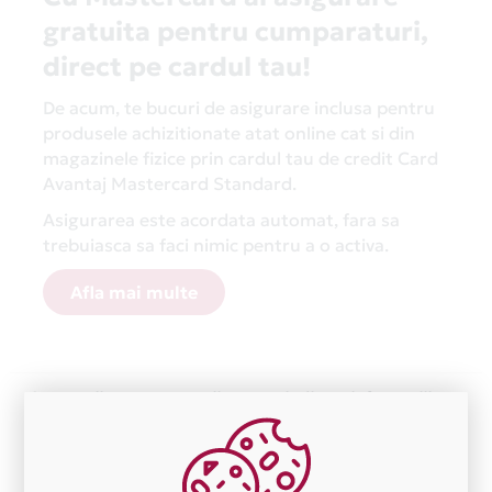
gratuita pentru cumparaturi,
direct pe cardul tau!
De acum, te bucuri de asigurare inclusa pentru
produsele achizitionate atat online cat si din
magazinele fizice prin cardul tau de credit Card
Avantaj Mastercard Standard.
Asigurarea este acordata automat, fara sa
trebuiasca sa faci nimic pentru a o activa.
Afla mai multe
Aceasta lista este actualizata periodic cu informatiile
primite de la fiecare comerciant partener Card Avantaj.
Ne cerem scuze pentru eventualele erori aparute
independent de vointa noastra.