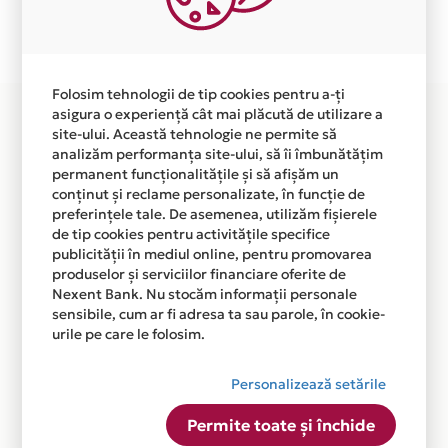
Plata in 12 rate fara dobanda prin Card Avantaj este
disponibila in magazinul online
WWW.RUCSANDRALUCEA.RO din lista.
Folosim tehnologii de tip cookies pentru a-ți
asigura o experiență cât mai plăcută de utilizare a
site-ului. Această tehnologie ne permite să
analizăm performanța site-ului, să îi îmbunătățim
permanent funcționalitățile și să afișăm un
conținut și reclame personalizate, în funcție de
preferințele tale. De asemenea, utilizăm fișierele
de tip cookies pentru activitățile specifice
publicității în mediul online, pentru promovarea
produselor și serviciilor financiare oferite de
Nexent Bank. Nu stocăm informații personale
sensibile, cum ar fi adresa ta sau parole, în cookie-
urile pe care le folosim.
Personalizează setările
Permite toate și închide