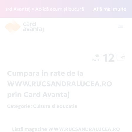
rd Avantaj • Aplică acum și bucură-te de acces gratuit la l
Află mai multe
Toggl
navig
12
NR.
RATE
Cumpara in rate de la
WWW.RUCSANDRALUCEA.RO
prin Card Avantaj
Categorie
: Cultura si educatie
Listă magazine WWW.RUCSANDRALUCEA.RO