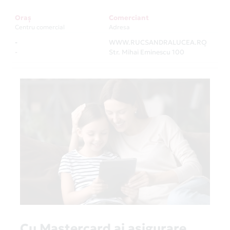
Oraș
Comerciant
Centru comercial
Adresa
-
WWW.RUCSANDRALUCEA.RO
-
-
Str. Mihai Eminescu 100
Cu Mastercard ai asigurare