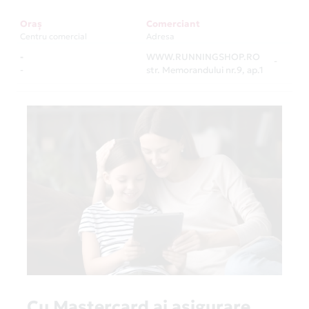
Oraș
Comerciant
Centru comercial
Adresa
-
WWW.RUNNINGSHOP.RO
-
-
str. Memorandului nr.9, ap.1
Cu Mastercard ai asigurare