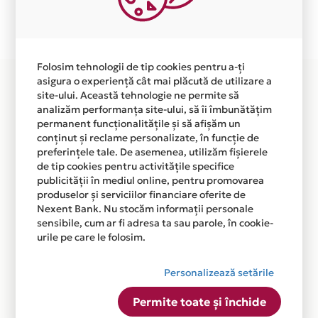
Plata in 3 rate fara dobanda prin Card Avantaj este
disponibila in magazinul online
WWW.RUNNINGSHOP.RO din lista.
Folosim tehnologii de tip cookies pentru a-ți
asigura o experiență cât mai plăcută de utilizare a
site-ului. Această tehnologie ne permite să
analizăm performanța site-ului, să îi îmbunătățim
permanent funcționalitățile și să afișăm un
conținut și reclame personalizate, în funcție de
preferințele tale. De asemenea, utilizăm fișierele
de tip cookies pentru activitățile specifice
publicității în mediul online, pentru promovarea
produselor și serviciilor financiare oferite de
Nexent Bank. Nu stocăm informații personale
sensibile, cum ar fi adresa ta sau parole, în cookie-
urile pe care le folosim.
Personalizează setările
Permite toate și închide