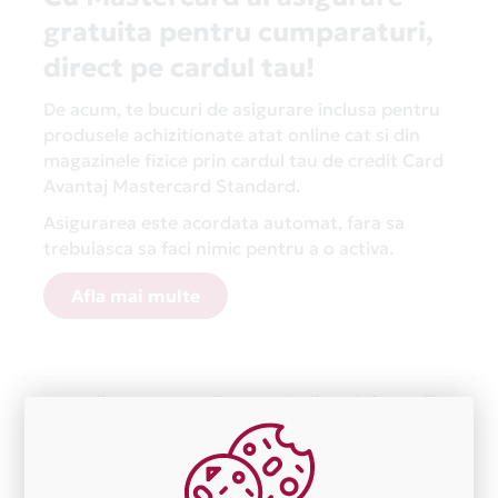
gratuita pentru cumparaturi,
direct pe cardul tau!
De acum, te bucuri de asigurare inclusa pentru
produsele achizitionate atat online cat si din
magazinele fizice prin cardul tau de credit Card
Avantaj Mastercard Standard.
Asigurarea este acordata automat, fara sa
trebuiasca sa faci nimic pentru a o activa.
Afla mai multe
Aceasta lista este actualizata periodic cu informatiile
primite de la fiecare comerciant partener Card Avantaj.
Ne cerem scuze pentru eventualele erori aparute
independent de vointa noastra.