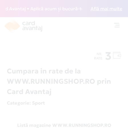
 Avantaj • Aplică acum și bucură-te de acces gratuit la lou
Află mai multe
Toggl
navig
3
NR.
RATE
Cumpara in rate de la
WWW.RUNNINGSHOP.RO prin
Card Avantaj
Categorie
: Sport
Listă magazine WWW.RUNNINGSHOP.RO