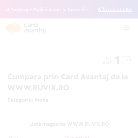
d Avantaj • Aplică acum și bucură-te de acces gratuit la lo
Află mai multe
Toggl
navig
1
NR.
RATE
Cumpara prin Card Avantaj de la
WWW.RUVIX.RO
Categorie
: Moda
Listă magazine WWW.RUVIX.RO
Oraș
Comerciant