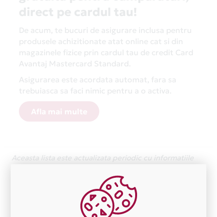
direct pe cardul tau!
De acum, te bucuri de asigurare inclusa pentru
produsele achizitionate atat online cat si din
magazinele fizice prin cardul tau de credit Card
Avantaj Mastercard Standard.
Asigurarea este acordata automat, fara sa
trebuiasca sa faci nimic pentru a o activa.
Afla mai multe
Aceasta lista este actualizata periodic cu informatiile
primite de la fiecare comerciant partener Card Avantaj.
Ne cerem scuze pentru eventualele erori aparute
independent de vointa noastra.
Plata in 1 rate fara dobanda prin Card Avantaj este