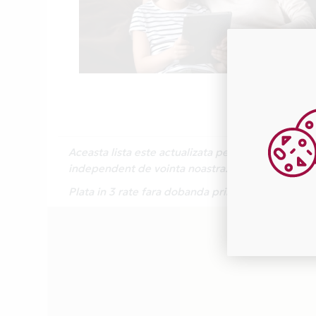
Aceasta lista este actualizata periodic cu inform
independent de vointa noastra.
Plata in 3 rate fara dobanda prin Card Avantaj e