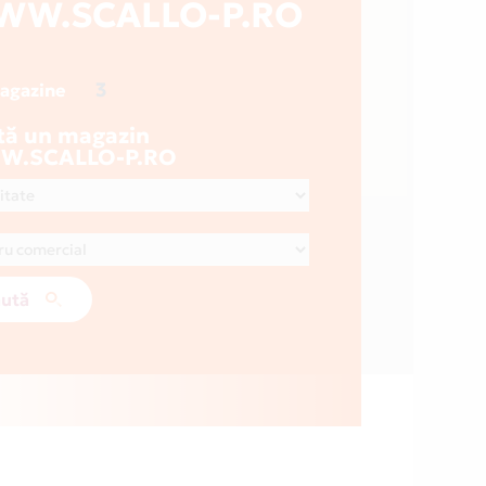
WW.SCALLO-P.RO
3
magazine
tă un magazin
.SCALLO-P.RO
ută