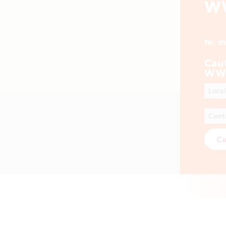
W
Nr. 
Cau
WWW
Ca