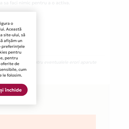
 sa faci nimic pentru a o activa.
sigura o
lui. Această
 site-ului, să
să afișăm un
e preferințele
okies pentru
ine, pentru
Ne cerem scuze pentru eventualele erori aparute
 oferite de
sensibile, cum
e le folosim.
.
și închide