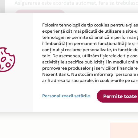
Asigurarea este acordata automat, fara sa trebuiasca
Afla mai multe
Folosim tehnologii de tip cookies pentru a-ți a
experiență cât mai plăcută de utilizare a site-u
tehnologie ne permite să analizăm performanța
îi îmbunătățim permanent funcționalitățile și 
conținut și reclame personalizate, în funcție d
tale. De asemenea, utilizăm fișierele de tip co
activitățile specifice publicității în mediul onl
atiile primite de la fiecare comerciant partener Card Avantaj. 
promovarea produselor și serviciilor financiare
Nexent Bank. Nu stocăm informații personale 
ar fi adresa ta sau parole, în cookie-urile pe car
ste disponibila in magazinul online WWW.SCALLO-P.RO din lista
Personalizează setările
Permite toate 