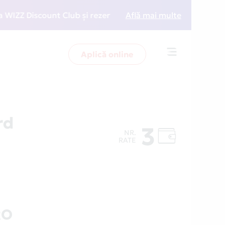
 Discount Club și rezervări la preț redus
Află mai multe
• Zboară ma
Aplică online
Toggle
navigation
rd
3
NR.
RATE
RO