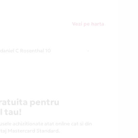
Vezi pe harta
r daniel C Rosenthal 10
-
ratuita pentru
l tau!
ele achizitionate atat online cat si din
antaj Mastercard Standard.