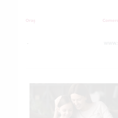
Oraș
Comerc
-
WWW.S