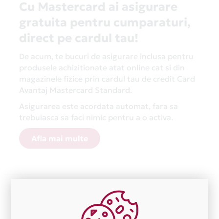
Cu Mastercard ai asigurare
gratuita pentru cumparaturi,
direct pe cardul tau!
De acum, te bucuri de asigurare inclusa pentru
produsele achizitionate atat online cat si din
magazinele fizice prin cardul tau de credit Card
Avantaj Mastercard Standard.
Asigurarea este acordata automat, fara sa
trebuiasca sa faci nimic pentru a o activa.
Afla mai multe
Aceasta lista este actualizata periodic cu informatiile
primite de la fiecare comerciant partener Card Avantaj.
Ne cerem scuze pentru eventualele erori aparute
independent de vointa noastra.