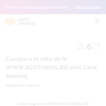
 Avantaj • Aplică acum și bucură-te de acces gratuit la lou
Află mai multe
Toggl
navig
6
NR.
RATE
Cumpara in rate de la
WWW.SCOTIANUL.RO prin Card
Avantaj
Categorie
: Turism
Listă magazine WWW.SCOTIANUL.RO