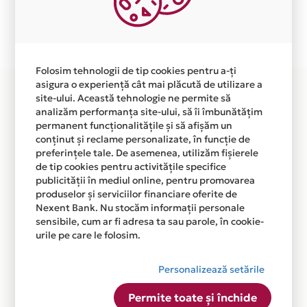
Plata in 6 rate fara dobanda prin Card Avantaj este
disponibila in magazinul online WWW.SCOTIANUL.RO
din lista.
Folosim tehnologii de tip cookies pentru a-ți
asigura o experiență cât mai plăcută de utilizare a
site-ului. Această tehnologie ne permite să
analizăm performanța site-ului, să îi îmbunătățim
permanent funcționalitățile și să afișăm un
conținut și reclame personalizate, în funcție de
preferințele tale. De asemenea, utilizăm fișierele
de tip cookies pentru activitățile specifice
publicității în mediul online, pentru promovarea
produselor și serviciilor financiare oferite de
Nexent Bank. Nu stocăm informații personale
sensibile, cum ar fi adresa ta sau parole, în cookie-
urile pe care le folosim.
Personalizează setările
Permite toate și închide