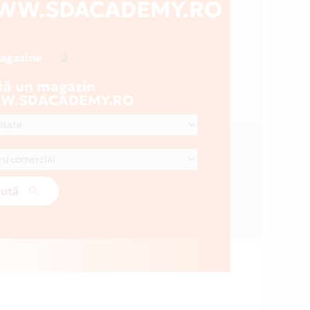
WW.SDACADEMY.RO
2
magazine
tă un magazin
W.SDACADEMY.RO
ută