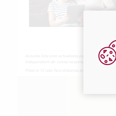
Aceasta lista este actualizata periodic cu inform
independent de vointa noastra.
Plata in 12 rate fara dobanda prin Card Avantaj