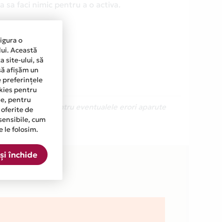
 sa faci nimic pentru a o activa.
sigura o
lui. Această
 site-ului, să
să afișăm un
e preferințele
okies pentru
ine, pentru
Ne cerem scuze pentru eventualele erori aparute
 oferite de
sensibile, cum
e le folosim.
sta.
și închide