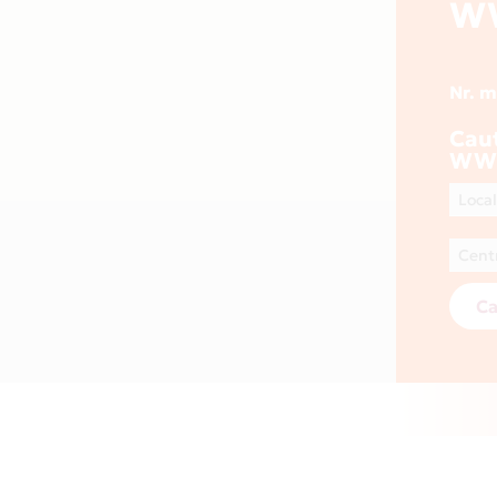
W
Nr. 
Cau
WW
Ca