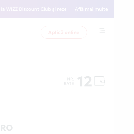
ZZ Discount Club și rezervări la preț redus
Află mai multe
• Zboară 
Aplică online
Toggle
navigation
12
NR.
RATE
.RO