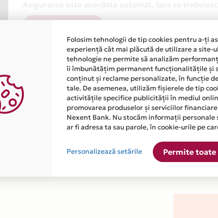
Asigurarea este acordata automat, fara sa trebuiasca
Afla mai multe
Folosim tehnologii de tip cookies pentru a-ți a
experiență cât mai plăcută de utilizare a site-u
tehnologie ne permite să analizăm performanța
îi îmbunătățim permanent funcționalitățile și 
conținut și reclame personalizate, în funcție d
tale. De asemenea, utilizăm fișierele de tip co
activitățile specifice publicității în mediul onl
atiile primite de la fiecare comerciant partener Card Avantaj. 
promovarea produselor și serviciilor financiare
Nexent Bank. Nu stocăm informații personale 
ar fi adresa ta sau parole, în cookie-urile pe car
 este disponibila in magazinul online WWW.SDACADEMY.RO din li
Personalizează setările
Permite toate 