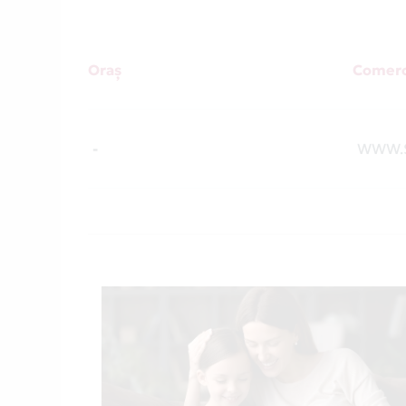
Oraș
Comerc
-
WWW.