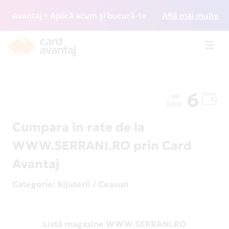
Avantaj • Aplică acum și bucură-te de acces gratuit la loun
Află mai multe
Toggl
navig
6
NR.
RATE
Cumpara in rate de la
WWW.SERRANI.RO prin Card
Avantaj
Categorie
: Bijuterii / Ceasuri
Listă magazine WWW.SERRANI.RO