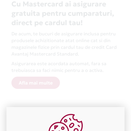
Cu Mastercard ai asigurare
gratuita pentru cumparaturi,
direct pe cardul tau!
De acum, te bucuri de asigurare inclusa pentru
produsele achizitionate atat online cat si din
magazinele fizice prin cardul tau de credit Card
Avantaj Mastercard Standard.
Asigurarea este acordata automat, fara sa
trebuiasca sa faci nimic pentru a o activa.
Afla mai multe
Aceasta lista este actualizata periodic cu informatiile
primite de la fiecare comerciant partener Card Avantaj.
Ne cerem scuze pentru eventualele erori aparute
independent de vointa noastra.