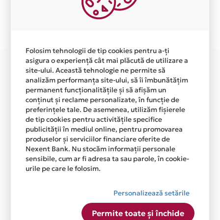
Plata in 6 rate fara dobanda prin Card Avantaj este
disponibila in magazinul online WWW.SERRANI.RO din
lista.
Folosim tehnologii de tip cookies pentru a-ți
asigura o experiență cât mai plăcută de utilizare a
site-ului. Această tehnologie ne permite să
analizăm performanța site-ului, să îi îmbunătățim
permanent funcționalitățile și să afișăm un
conținut și reclame personalizate, în funcție de
preferințele tale. De asemenea, utilizăm fișierele
de tip cookies pentru activitățile specifice
publicității în mediul online, pentru promovarea
produselor și serviciilor financiare oferite de
Nexent Bank. Nu stocăm informații personale
sensibile, cum ar fi adresa ta sau parole, în cookie-
urile pe care le folosim.
Personalizează setările
Permite toate și închide