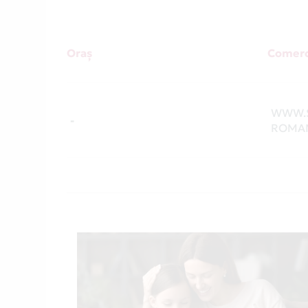
Oraș
Comerc
WWW.
-
ROMAN