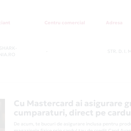
iant
Centru comercial
Adresa
SHARK-
-
STR. D. I.
IA.RO
Cu Mastercard ai asigurare g
cumparaturi, direct pe cardu
De acum, te bucuri de asigurare inclusa pentru produs
magazinele fizice prin cardul tau de credit Card Av