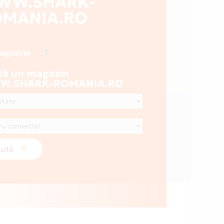
WW.SHARK-
OMANIA.RO
1
magazine
tă un magazin
W.SHARK-ROMANIA.RO
ută