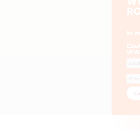
W
R
Nr. 
Cau
WW
Ca