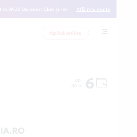
IZZ Discount Club și rezervări la preț redus
Află mai multe
• Zboară
Aplică online
Toggle
navigation
O
6
NR.
RATE
IA.RO