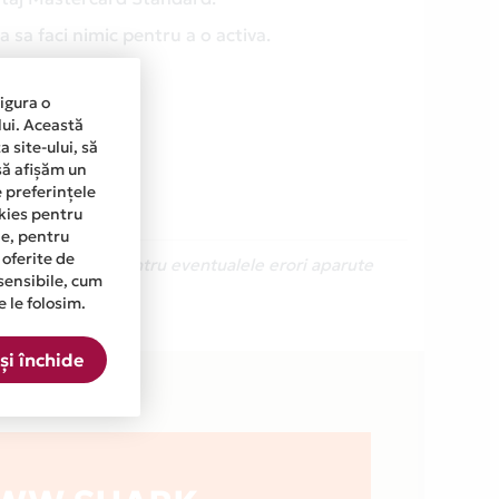
 sa faci nimic pentru a o activa.
sigura o
lui. Această
 site-ului, să
să afișăm un
e preferințele
okies pentru
ine, pentru
 oferite de
Ne cerem scuze pentru eventualele erori aparute
sensibile, cum
e le folosim.
n lista.
și închide