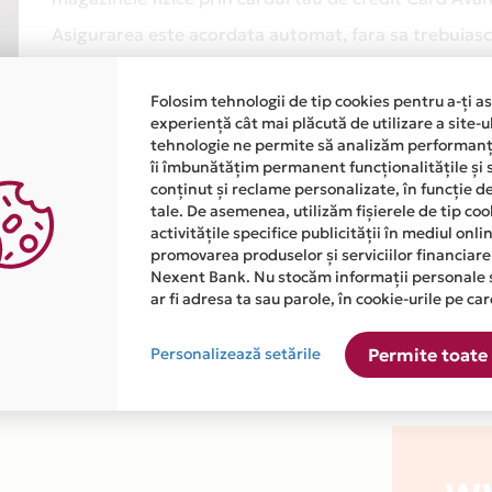
Asigurarea este acordata automat, fara sa trebuiasca
Afla mai multe
Folosim tehnologii de tip cookies pentru a-ți a
experiență cât mai plăcută de utilizare a site-u
tehnologie ne permite să analizăm performanța
îi îmbunătățim permanent funcționalitățile și 
conținut și reclame personalizate, în funcție d
tale. De asemenea, utilizăm fișierele de tip co
activitățile specifice publicității în mediul onl
promovarea produselor și serviciilor financiare
atiile primite de la fiecare comerciant partener Card Avantaj. 
Nexent Bank. Nu stocăm informații personale 
ar fi adresa ta sau parole, în cookie-urile pe car
este disponibila in magazinul online WWW.SHARK-ROMANIA.RO di
Personalizează setările
Permite toate 