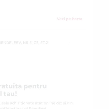
Vezi pe harta
 MENDELEEV, NR.5, C3, ET.2
-
ratuita pentru
l tau!
ele achizitionate atat online cat si din
antaj Mastercard Standard.