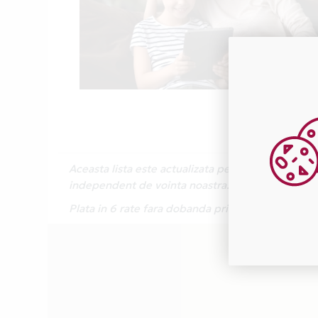
Aceasta lista este actualizata periodic cu inform
independent de vointa noastra.
Plata in 6 rate fara dobanda prin Card Avantaj 