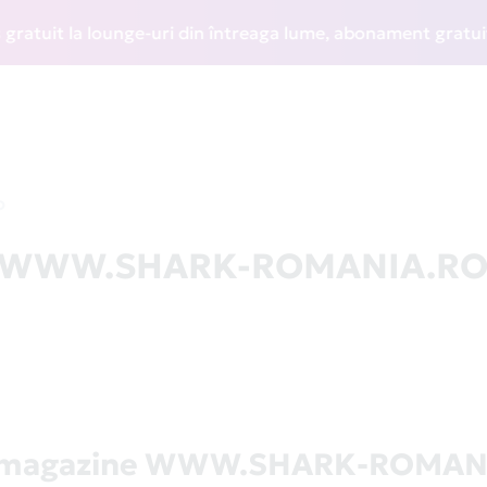
uit la lounge-uri din întreaga lume, abonament gratuit la W
O
 la WWW.SHARK-ROMANIA.R
ă magazine WWW.SHARK-ROMAN