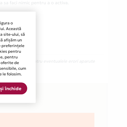
 sa faci nimic pentru a o activa.
sigura o
lui. Această
 site-ului, să
să afișăm un
e preferințele
okies pentru
ine, pentru
Ne cerem scuze pentru eventualele erori aparute
 oferite de
sensibile, cum
e le folosim.
COM din lista.
și închide