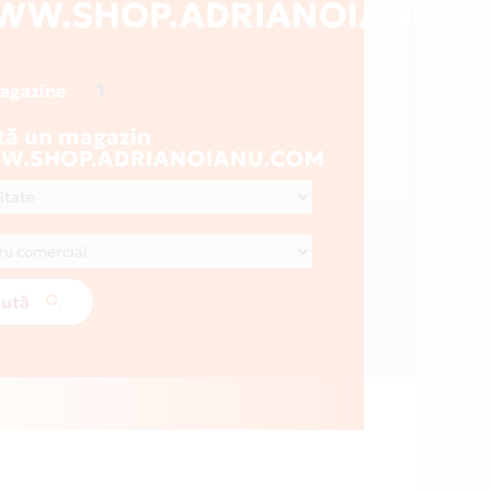
WW.SHOP.ADRIANOIANU.C
1
magazine
tă un magazin
.SHOP.ADRIANOIANU.COM
ută