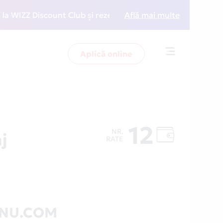
ZZ Discount Club și rezervări la preț redus
Află mai multe
• Zboară 
Aplică online
Toggle
navigation
12
NR.
j
RATE
ANU.COM