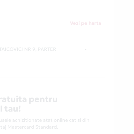
Vezi pe harta
STAICOVICI NR 9, PARTER
-
ratuita pentru
l tau!
ele achizitionate atat online cat si din
antaj Mastercard Standard.