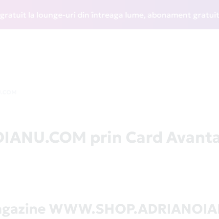
it la lounge-uri din întreaga lume, abonament gratuit la WI
U.COM
NU.COM prin Card Avanta
magazine WWW.SHOP.ADRIANOI