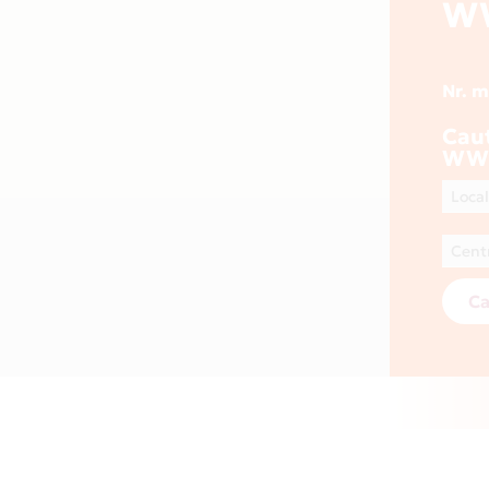
W
Nr. 
Cau
WWW
Ca