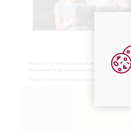
Aceasta lista este actualizata periodic cu inform
independent de vointa noastra.
Plata in 12 rate fara dobanda prin Card Avanta