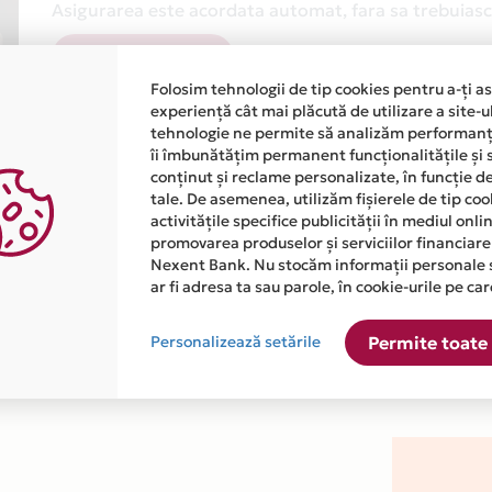
Asigurarea este acordata automat, fara sa trebuiasca
Afla mai multe
Folosim tehnologii de tip cookies pentru a-ți a
experiență cât mai plăcută de utilizare a site-u
tehnologie ne permite să analizăm performanța
îi îmbunătățim permanent funcționalitățile și 
conținut și reclame personalizate, în funcție d
tale. De asemenea, utilizăm fișierele de tip co
activitățile specifice publicității în mediul onl
atiile primite de la fiecare comerciant partener Card Avantaj. 
promovarea produselor și serviciilor financiare
Nexent Bank. Nu stocăm informații personale 
ar fi adresa ta sau parole, în cookie-urile pe car
j este disponibila in magazinul online WWW.SHOP.ADRIANOIANU.
Personalizează setările
Permite toate 