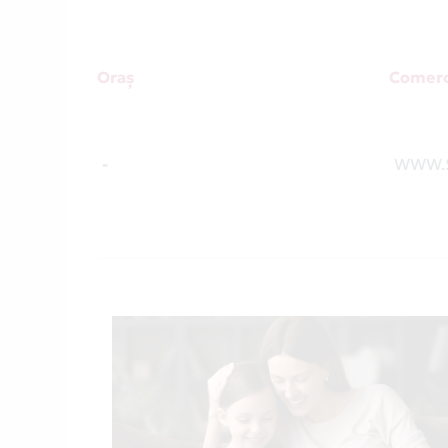
Oraș
Comerc
-
WWW.S