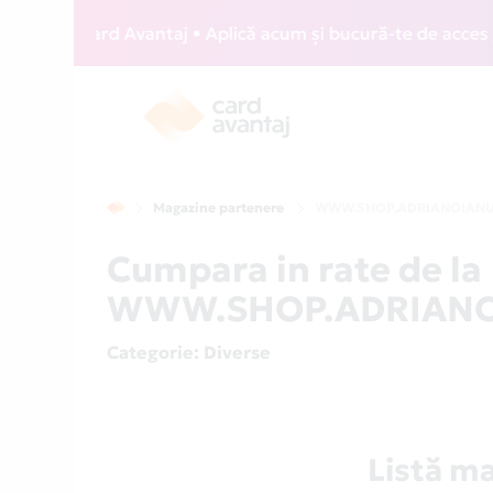
WIZZ Card Avantaj • Aplică acum și bucură-te de acces gratu
Magazine partenere
WWW.SHOP.ADRIANOIAN
Cumpara in rate de la
WWW.SHOP.ADRIANOIA
Categorie
: Diverse
Listă 