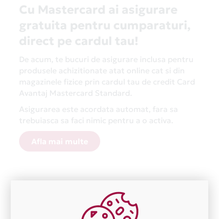
Cu Mastercard ai asigurare
gratuita pentru cumparaturi,
direct pe cardul tau!
De acum, te bucuri de asigurare inclusa pentru
produsele achizitionate atat online cat si din
magazinele fizice prin cardul tau de credit Card
Avantaj Mastercard Standard.
Asigurarea este acordata automat, fara sa
trebuiasca sa faci nimic pentru a o activa.
Afla mai multe
Aceasta lista este actualizata periodic cu informatiile
primite de la fiecare comerciant partener Card Avantaj.
Ne cerem scuze pentru eventualele erori aparute