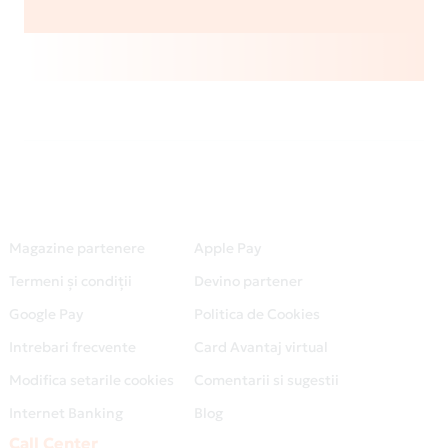
Magazine partenere
Apple Pay
Termeni și condiții
Devino partener
Google Pay
Politica de Cookies
Intrebari frecvente
Card Avantaj virtual
Modifica setarile cookies
Comentarii si sugestii
Internet Banking
Blog
Call Center