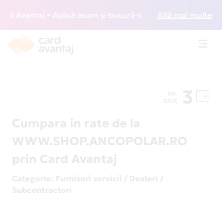
 Avantaj • Aplică acum și bucură-te de acces gratuit la lou
Află mai multe
Toggl
navig
3
NR.
RATE
Cumpara in rate de la
WWW.SHOP.ANCOPOLAR.RO
prin Card Avantaj
Categorie
: Furnizori servicii / Dealeri /
Subcontractori