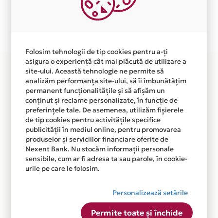
independent de vointa noastra.
Plata in 3 rate fara dobanda prin Card Avantaj este
disponibila in magazinul online
WWW.SHOP.ANCOPOLAR.RO din lista.
Folosim tehnologii de tip cookies pentru a-ți
asigura o experiență cât mai plăcută de utilizare a
site-ului. Această tehnologie ne permite să
analizăm performanța site-ului, să îi îmbunătățim
permanent funcționalitățile și să afișăm un
conținut și reclame personalizate, în funcție de
preferințele tale. De asemenea, utilizăm fișierele
de tip cookies pentru activitățile specifice
publicității în mediul online, pentru promovarea
produselor și serviciilor financiare oferite de
Nexent Bank. Nu stocăm informații personale
sensibile, cum ar fi adresa ta sau parole, în cookie-
urile pe care le folosim.
Personalizează setările
Permite toate și închide