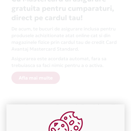
gratuita pentru cumparaturi,
direct pe cardul tau!
De acum, te bucuri de asigurare inclusa pentru
produsele achizitionate atat online cat si din
magazinele fizice prin cardul tau de credit Card
Avantaj Mastercard Standard.
Asigurarea este acordata automat, fara sa
trebuiasca sa faci nimic pentru a o activa.
Afla mai multe
Aceasta lista este actualizata periodic cu informatiile
primite de la fiecare comerciant partener Card Avantaj.
Ne cerem scuze pentru eventualele erori aparute
independent de vointa noastra.