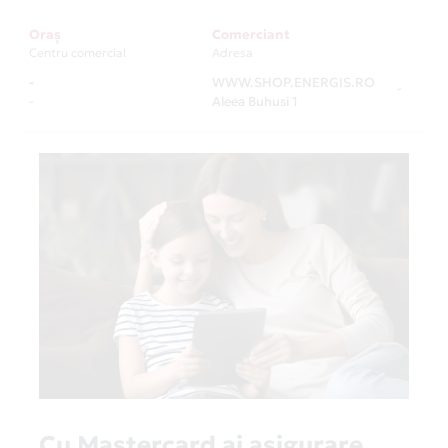
Oraș
Comerciant
Centru comercial
Adresa
-
WWW.SHOP.ENERGIS.RO
-
-
Aleea Buhusi 1
Cu Mastercard ai asigurare