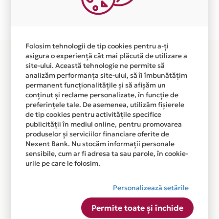
Plata in 6 rate fara dobanda prin Card Avantaj este
disponibila in magazinul online
WWW.SHOP.ENERGIS.RO din lista.
Folosim tehnologii de tip cookies pentru a-ți
asigura o experiență cât mai plăcută de utilizare a
site-ului. Această tehnologie ne permite să
analizăm performanța site-ului, să îi îmbunătățim
permanent funcționalitățile și să afișăm un
conținut și reclame personalizate, în funcție de
preferințele tale. De asemenea, utilizăm fișierele
de tip cookies pentru activitățile specifice
publicității în mediul online, pentru promovarea
produselor și serviciilor financiare oferite de
Nexent Bank. Nu stocăm informații personale
sensibile, cum ar fi adresa ta sau parole, în cookie-
urile pe care le folosim.
Personalizează setările
Permite toate și închide