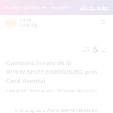
Avantaj • Aplică acum și bucură-te de acces gratuit la loun
Află mai multe
Toggl
navig
6
NR.
RATE
Cumpara in rate de la
WWW.SHOP.ENERGIS.RO prin
Card Avantaj
Categorie
: Electronice / Electrocasnice / IT&C
Listă magazine WWW.SHOP.ENERGIS.RO