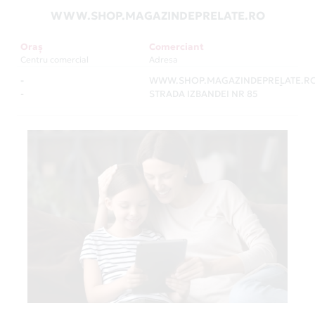
WWW.SHOP.MAGAZINDEPRELATE.RO
Oraș
Comerciant
Centru comercial
Adresa
-
WWW.SHOP.MAGAZINDEPRELATE.R
-
-
STRADA IZBANDEI NR 85