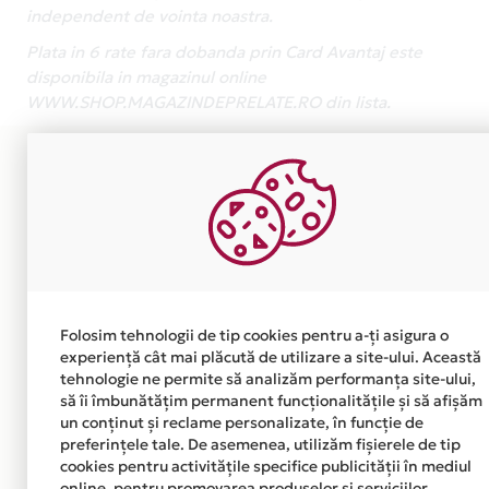
independent de vointa noastra.
Plata in 6 rate fara dobanda prin Card Avantaj este
disponibila in magazinul online
WWW.SHOP.MAGAZINDEPRELATE.RO din lista.
Folosim tehnologii de tip cookies pentru a-ți asigura o
experiență cât mai plăcută de utilizare a site-ului. Această
tehnologie ne permite să analizăm performanța site-ului,
să îi îmbunătățim permanent funcționalitățile și să afișăm
un conținut și reclame personalizate, în funcție de
preferințele tale. De asemenea, utilizăm fișierele de tip
cookies pentru activitățile specifice publicității în mediul
online, pentru promovarea produselor și serviciilor