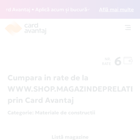
d Avantaj • Aplică acum și bucură-te de acces gratuit la lo
Află mai multe
Toggl
navig
6
NR.
RATE
Cumpara in rate de la
WWW.SHOP.MAGAZINDEPRELATE.
prin Card Avantaj
Categorie
: Materiale de constructii
Listă magazine