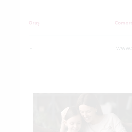
Oraș
Comerc
-
WWW.S