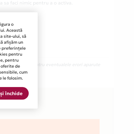
 sa faci nimic pentru a o activa.
sigura o
lui. Această
 site-ului, să
să afișăm un
e preferințele
okies pentru
ine, pentru
Ne cerem scuze pentru eventualele erori aparute
 oferite de
sensibile, cum
e le folosim.
O din lista.
și închide