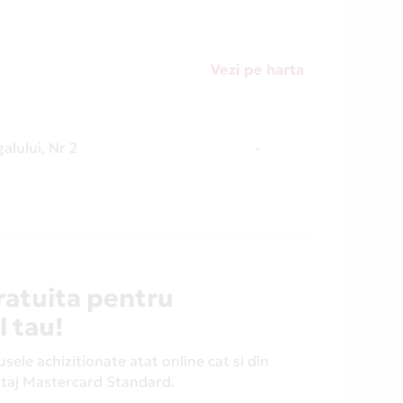
Vezi pe harta
alului, Nr 2
-
ratuita pentru
l tau!
ele achizitionate atat online cat si din
antaj Mastercard Standard.