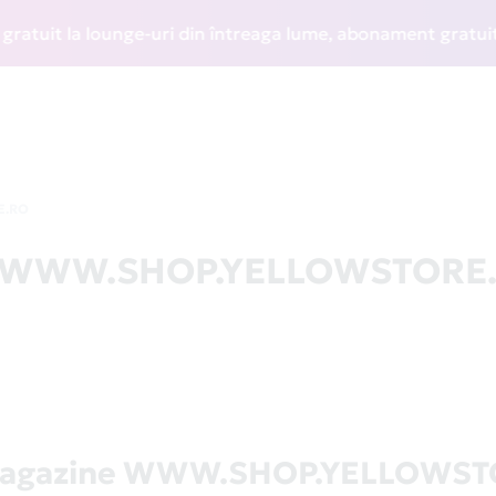
it la lounge-uri din întreaga lume, abonament gratuit la WI
E.RO
 la WWW.SHOP.YELLOWSTORE
 magazine WWW.SHOP.YELLOWST