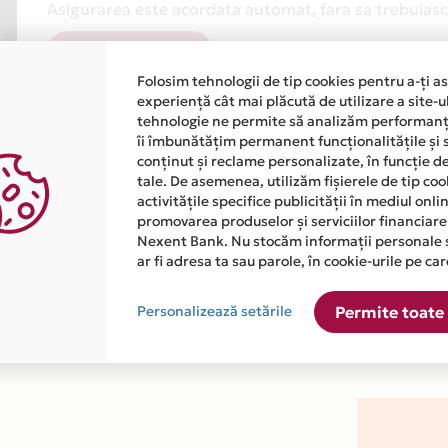
Asigurarea este acordata automat, fara sa trebuiasca
Afla mai multe
Folosim tehnologii de tip cookies pentru a-ți a
experiență cât mai plăcută de utilizare a site-u
tehnologie ne permite să analizăm performanța
îi îmbunătățim permanent funcționalitățile și 
conținut și reclame personalizate, în funcție d
tale. De asemenea, utilizăm fișierele de tip co
activitățile specifice publicității în mediul onl
atiile primite de la fiecare comerciant partener Card Avantaj. 
promovarea produselor și serviciilor financiare
Nexent Bank. Nu stocăm informații personale 
ar fi adresa ta sau parole, în cookie-urile pe car
 este disponibila in magazinul online WWW.SHOP.YELLOWSTORE.R
Personalizează setările
Permite toate 