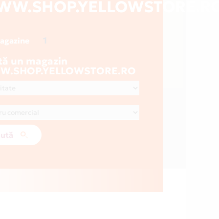
WW.SHOP.YELLOWSTORE.R
1
magazine
tă un magazin
.SHOP.YELLOWSTORE.RO
ută