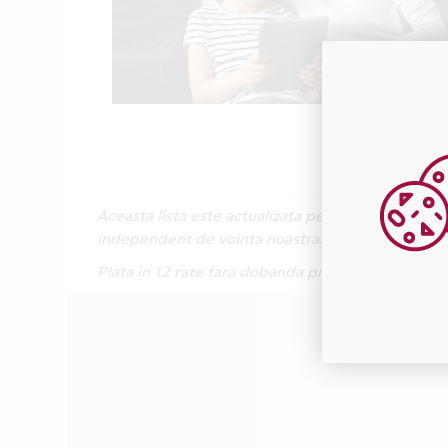
Aceasta lista este actualizata periodic cu inform
independent de vointa noastra.
Plata in 12 rate fara dobanda prin Card Avantaj