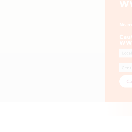
W
Nr. 
Cau
WWW
Ca