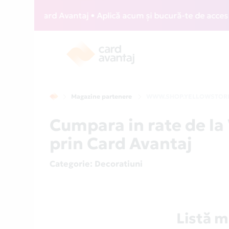
WIZZ Card Avantaj • Aplică acum și bucură-te de acces gratu
Magazine partenere
WWW.SHOP.YELLOWSTOR
Cumpara in rate de
prin Card Avantaj
Categorie
: Decoratiuni
Listă