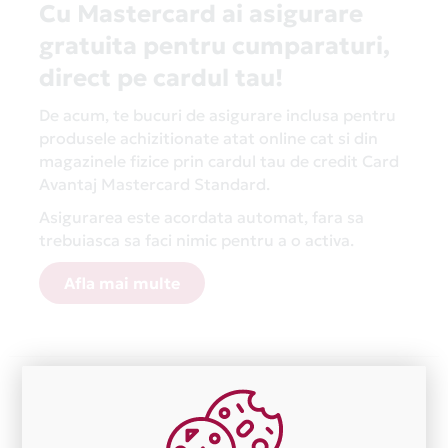
Cu Mastercard ai asigurare
gratuita pentru cumparaturi,
direct pe cardul tau!
De acum, te bucuri de asigurare inclusa pentru
produsele achizitionate atat online cat si din
magazinele fizice prin cardul tau de credit Card
Avantaj Mastercard Standard.
Asigurarea este acordata automat, fara sa
trebuiasca sa faci nimic pentru a o activa.
Afla mai multe
Aceasta lista este actualizata periodic cu informatiile
primite de la fiecare comerciant partener Card Avantaj.
Ne cerem scuze pentru eventualele erori aparute
independent de vointa noastra.