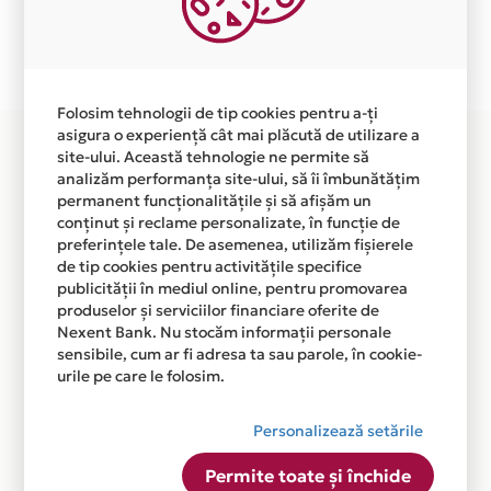
Plata in 3 rate fara dobanda prin Card Avantaj este
disponibila in magazinul online WWW.SILKD.RO din
lista.
Folosim tehnologii de tip cookies pentru a-ți
asigura o experiență cât mai plăcută de utilizare a
site-ului. Această tehnologie ne permite să
analizăm performanța site-ului, să îi îmbunătățim
permanent funcționalitățile și să afișăm un
conținut și reclame personalizate, în funcție de
preferințele tale. De asemenea, utilizăm fișierele
de tip cookies pentru activitățile specifice
publicității în mediul online, pentru promovarea
produselor și serviciilor financiare oferite de
Nexent Bank. Nu stocăm informații personale
sensibile, cum ar fi adresa ta sau parole, în cookie-
urile pe care le folosim.
Personalizează setările
Permite toate și închide