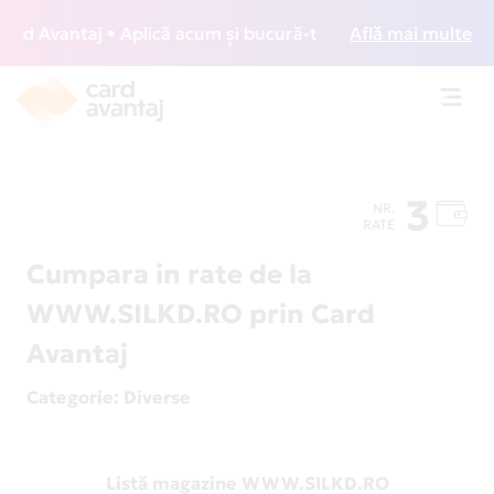
d Avantaj • Aplică acum și bucură-te de acces gratuit la lo
Află mai multe
Toggl
navig
3
NR.
RATE
Cumpara in rate de la
WWW.SILKD.RO prin Card
Avantaj
Categorie
: Diverse
Listă magazine WWW.SILKD.RO