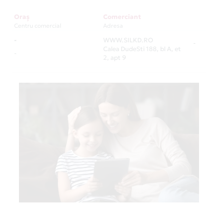
Oraș
Comerciant
Centru comercial
Adresa
-
WWW.SILKD.RO
-
Calea DudeSti 188, bl A, et
-
2, apt 9