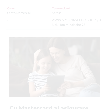
Oraș
Comerciant
Centru comercial
Adresa
-
WWW.SIMONASCOOKSHOP.RO
-
-
B-dul Ion Mihalache 98
Cu Mastercard ai asigurare