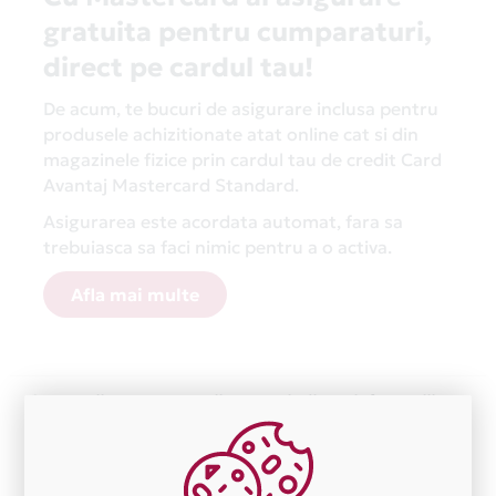
gratuita pentru cumparaturi,
direct pe cardul tau!
De acum, te bucuri de asigurare inclusa pentru
produsele achizitionate atat online cat si din
magazinele fizice prin cardul tau de credit Card
Avantaj Mastercard Standard.
Asigurarea este acordata automat, fara sa
trebuiasca sa faci nimic pentru a o activa.
Afla mai multe
Aceasta lista este actualizata periodic cu informatiile
primite de la fiecare comerciant partener Card Avantaj.
Ne cerem scuze pentru eventualele erori aparute
independent de vointa noastra.