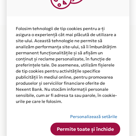
Plata in 12 rate fara dobanda prin Card Avantaj este
disponibila in magazinul online
WWW.SIMONASCOOKSHOP.RO din lista.
Folosim tehnologii de tip cookies pentru a-ți
asigura o experiență cât mai plăcută de utilizare a
site-ului. Această tehnologie ne permite să
analizăm performanța site-ului, să îi îmbunătățim
permanent funcționalitățile și să afișăm un
conținut și reclame personalizate, în funcție de
preferințele tale. De asemenea, utilizăm fișierele
de tip cookies pentru activitățile specifice
publicității în mediul online, pentru promovarea
produselor și serviciilor financiare oferite de
Nexent Bank. Nu stocăm informații personale
sensibile, cum ar fi adresa ta sau parole, în cookie-
urile pe care le folosim.
Personalizează setările
Permite toate și închide