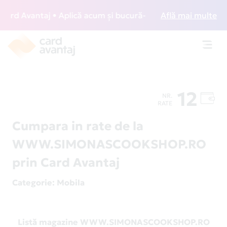
rd Avantaj • Aplică acum și bucură-te de acces gratuit la l
Află mai multe
Toggl
navig
12
NR.
RATE
Cumpara in rate de la
WWW.SIMONASCOOKSHOP.RO
prin Card Avantaj
Categorie
: Mobila
Listă magazine WWW.SIMONASCOOKSHOP.RO