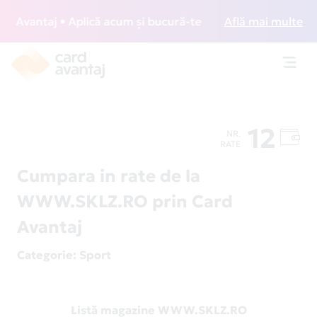
Avantaj • Aplică acum și bucură-te de acces gratuit la lou
Află mai multe
Toggl
navig
12
NR.
RATE
Cumpara in rate de la
WWW.SKLZ.RO prin Card
Avantaj
Categorie
: Sport
Listă magazine WWW.SKLZ.RO