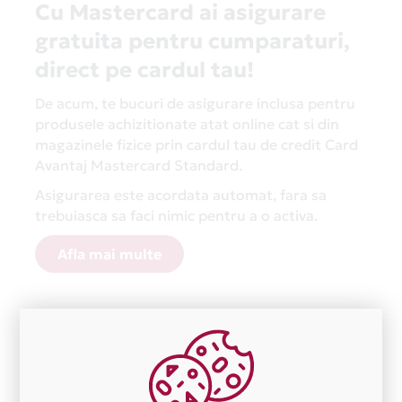
Cu Mastercard ai asigurare
gratuita pentru cumparaturi,
direct pe cardul tau!
De acum, te bucuri de asigurare inclusa pentru
produsele achizitionate atat online cat si din
magazinele fizice prin cardul tau de credit Card
Avantaj Mastercard Standard.
Asigurarea este acordata automat, fara sa
trebuiasca sa faci nimic pentru a o activa.
Afla mai multe
Aceasta lista este actualizata periodic cu informatiile
primite de la fiecare comerciant partener Card Avantaj.
Ne cerem scuze pentru eventualele erori aparute
independent de vointa noastra.