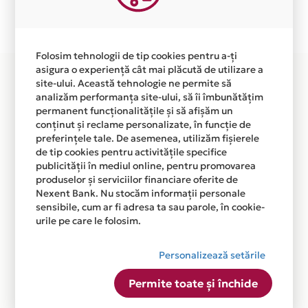
Plata in 12 rate fara dobanda prin Card Avantaj este
disponibila in magazinul online WWW.SKLZ.RO din lista.
Folosim tehnologii de tip cookies pentru a-ți
asigura o experiență cât mai plăcută de utilizare a
site-ului. Această tehnologie ne permite să
analizăm performanța site-ului, să îi îmbunătățim
permanent funcționalitățile și să afișăm un
conținut și reclame personalizate, în funcție de
preferințele tale. De asemenea, utilizăm fișierele
de tip cookies pentru activitățile specifice
publicității în mediul online, pentru promovarea
produselor și serviciilor financiare oferite de
Nexent Bank. Nu stocăm informații personale
sensibile, cum ar fi adresa ta sau parole, în cookie-
urile pe care le folosim.
Personalizează setările
Permite toate și închide