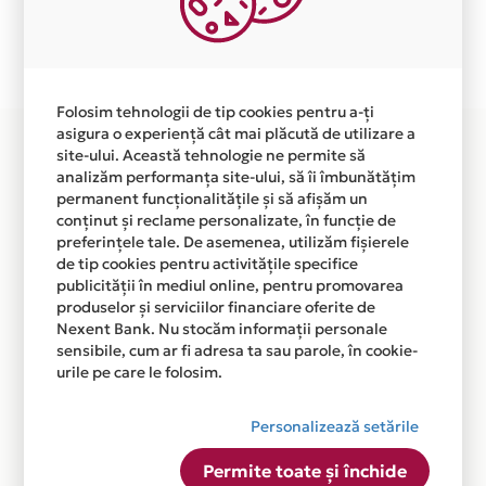
Plata in 12 rate fara dobanda prin Card Avantaj este
disponibila in magazinul online WWW.SKVOT.RO din
lista.
Folosim tehnologii de tip cookies pentru a-ți
asigura o experiență cât mai plăcută de utilizare a
site-ului. Această tehnologie ne permite să
analizăm performanța site-ului, să îi îmbunătățim
permanent funcționalitățile și să afișăm un
conținut și reclame personalizate, în funcție de
preferințele tale. De asemenea, utilizăm fișierele
de tip cookies pentru activitățile specifice
publicității în mediul online, pentru promovarea
produselor și serviciilor financiare oferite de
Nexent Bank. Nu stocăm informații personale
sensibile, cum ar fi adresa ta sau parole, în cookie-
urile pe care le folosim.
Personalizează setările
Permite toate și închide