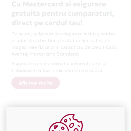
Cu Mastercard ai asigurare
gratuita pentru cumparaturi,
direct pe cardul tau!
De acum, te bucuri de asigurare inclusa pentru
produsele achizitionate atat online cat si din
magazinele fizice prin cardul tau de credit Card
Avantaj Mastercard Standard.
Asigurarea este acordata automat, fara sa
trebuiasca sa faci nimic pentru a o activa.
Afla mai multe
Aceasta lista este actualizata periodic cu informatiile
primite de la fiecare comerciant partener Card Avantaj.
Ne cerem scuze pentru eventualele erori aparute
independent de vointa noastra.