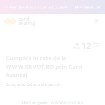
d Avantaj • Aplică acum și bucură-te de acces gratuit la lo
Află mai multe
Toggl
navig
12
NR.
RATE
Cumpara in rate de la
WWW.SKVOT.RO prin Card
Avantaj
Categorie
: Cultura si educatie
Listă magazine WWW.SKVOT.RO