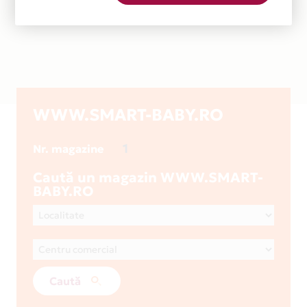
WWW.SMART-BABY.RO
1
Nr. magazine
Caută un magazin WWW.SMART-
BABY.RO
Caută