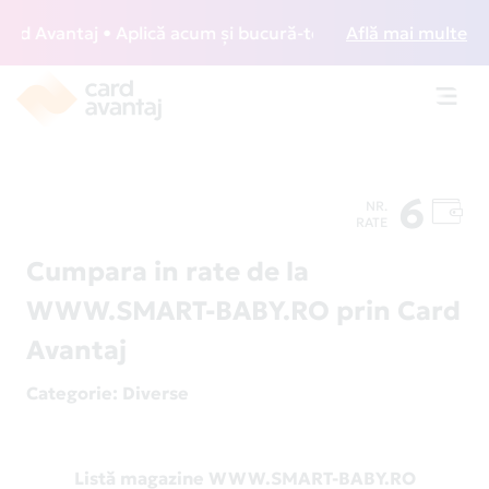
 Avantaj • Aplică acum și bucură-te de acces gratuit la lou
Află mai multe
Toggl
navig
6
NR.
RATE
Cumpara in rate de la
WWW.SMART-BABY.RO prin Card
Avantaj
Categorie
: Diverse
Listă magazine WWW.SMART-BABY.RO