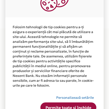
independent de vointa noastra.
Plata in 6 rate fara dobanda prin Card Avantaj este
disponibila in magazinul online WWW.SMART-
PRODUCTS.RO din lista.
Folosim tehnologii de tip cookies pentru a-ți
asigura o experiență cât mai plăcută de utilizare a
site-ului. Această tehnologie ne permite să
analizăm performanța site-ului, să îi îmbunătățim
permanent funcționalitățile și să afișăm un
conținut și reclame personalizate, în funcție de
preferințele tale. De asemenea, utilizăm fișierele
de tip cookies pentru activitățile specifice
publicității în mediul online, pentru promovarea
produselor și serviciilor financiare oferite de
Nexent Bank. Nu stocăm informații personale
sensibile, cum ar fi adresa ta sau parole, în cookie-
urile pe care le folosim.
Personalizează setările
Permite toate și închide