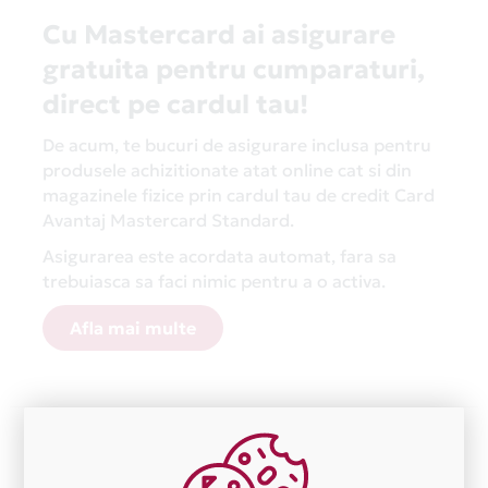
Cu Mastercard ai asigurare
gratuita pentru cumparaturi,
direct pe cardul tau!
De acum, te bucuri de asigurare inclusa pentru
produsele achizitionate atat online cat si din
magazinele fizice prin cardul tau de credit Card
Avantaj Mastercard Standard.
Asigurarea este acordata automat, fara sa
trebuiasca sa faci nimic pentru a o activa.
Afla mai multe
Aceasta lista este actualizata periodic cu informatiile
primite de la fiecare comerciant partener Card Avantaj.
Ne cerem scuze pentru eventualele erori aparute