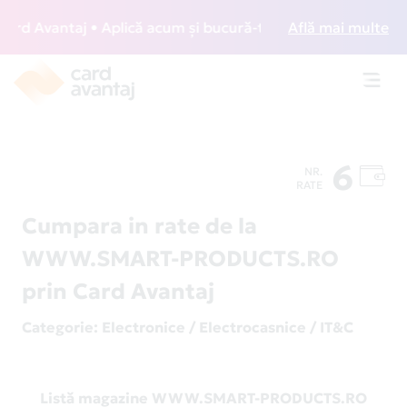
d Avantaj • Aplică acum și bucură-te de acces gratuit la lo
Află mai multe
Toggl
navig
6
NR.
RATE
Cumpara in rate de la
WWW.SMART-PRODUCTS.RO
prin Card Avantaj
Categorie
: Electronice / Electrocasnice / IT&C
Listă magazine WWW.SMART-PRODUCTS.RO