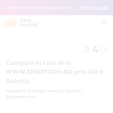
vantaj • Aplică acum și bucură-te de acces gratuit la loung
Află mai multe
Toggl
navig
4
NR.
RATE
Cumpara in rate de la
WWW.SMARTGSM.RO prin Card
Avantaj
Categorie
: Furnizori servicii / Dealeri /
Subcontractori