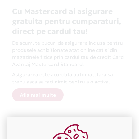
Cu Mastercard ai asigurare
gratuita pentru cumparaturi,
direct pe cardul tau!
De acum, te bucuri de asigurare inclusa pentru
produsele achizitionate atat online cat si din
magazinele fizice prin cardul tau de credit Card
Avantaj Mastercard Standard.
Asigurarea este acordata automat, fara sa
trebuiasca sa faci nimic pentru a o activa.
Afla mai multe
Aceasta lista este actualizata periodic cu informatiile
primite de la fiecare comerciant partener Card Avantaj.
Ne cerem scuze pentru eventualele erori aparute