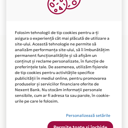
independent de vointa noastra.
Plata in 4 rate fara dobanda prin Card Avantaj este
disponibila in magazinul online WWW.SMARTGSM.RO
din lista.
Folosim tehnologii de tip cookies pentru a-ți
asigura o experiență cât mai plăcută de utilizare a
site-ului. Această tehnologie ne permite să
analizăm performanța site-ului, să îi îmbunătățim
permanent funcționalitățile și să afișăm un
conținut și reclame personalizate, în funcție de
preferințele tale. De asemenea, utilizăm fișierele
de tip cookies pentru activitățile specifice
publicității în mediul online, pentru promovarea
produselor și serviciilor financiare oferite de
Nexent Bank. Nu stocăm informații personale
sensibile, cum ar fi adresa ta sau parole, în cookie-
urile pe care le folosim.
Personalizează setările
Permite toate și închide