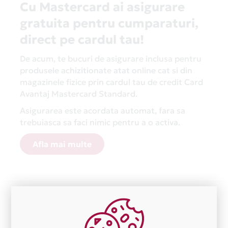
Cu Mastercard ai asigurare
gratuita pentru cumparaturi,
direct pe cardul tau!
De acum, te bucuri de asigurare inclusa pentru
produsele achizitionate atat online cat si din
magazinele fizice prin cardul tau de credit Card
Avantaj Mastercard Standard.
Asigurarea este acordata automat, fara sa
trebuiasca sa faci nimic pentru a o activa.
Afla mai multe
Aceasta lista este actualizata periodic cu informatiile
primite de la fiecare comerciant partener Card Avantaj.
Ne cerem scuze pentru eventualele erori aparute
independent de vointa noastra.