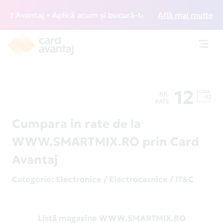
 Avantaj • Aplică acum și bucură-te de acces gratuit la lou
Află mai multe
Toggl
navig
12
NR.
RATE
Cumpara in rate de la
WWW.SMARTMIX.RO prin Card
Avantaj
Categorie
: Electronice / Electrocasnice / IT&C
Listă magazine WWW.SMARTMIX.RO