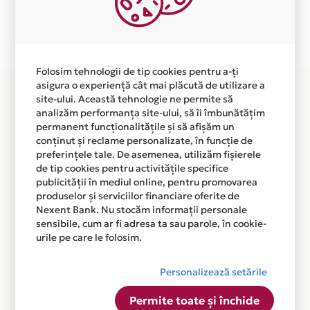
Plata in 12 rate fara dobanda prin Card Avantaj este
disponibila in magazinul online WWW.SMARTMIX.RO
din lista.
Folosim tehnologii de tip cookies pentru a-ți
asigura o experiență cât mai plăcută de utilizare a
site-ului. Această tehnologie ne permite să
analizăm performanța site-ului, să îi îmbunătățim
permanent funcționalitățile și să afișăm un
conținut și reclame personalizate, în funcție de
preferințele tale. De asemenea, utilizăm fișierele
de tip cookies pentru activitățile specifice
publicității în mediul online, pentru promovarea
produselor și serviciilor financiare oferite de
Nexent Bank. Nu stocăm informații personale
sensibile, cum ar fi adresa ta sau parole, în cookie-
urile pe care le folosim.
Personalizează setările
Permite toate și închide