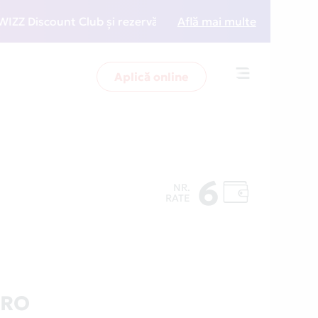
iscount Club și rezervări la preț redus
Află mai multe
• Zboară mai
Aplică online
Toggle
navigation
6
NR.
RATE
.RO