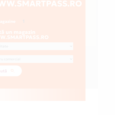
WW.SMARTPASS.RO
1
magazine
tă un magazin
W.SMARTPASS.RO
ută