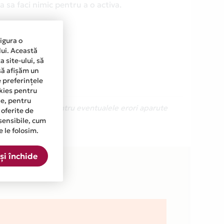
 sa faci nimic pentru a o activa.
sigura o
lui. Această
 site-ului, să
să afișăm un
e preferințele
okies pentru
ine, pentru
Ne cerem scuze pentru eventualele erori aparute
 oferite de
sensibile, cum
e le folosim.
ta.
și închide