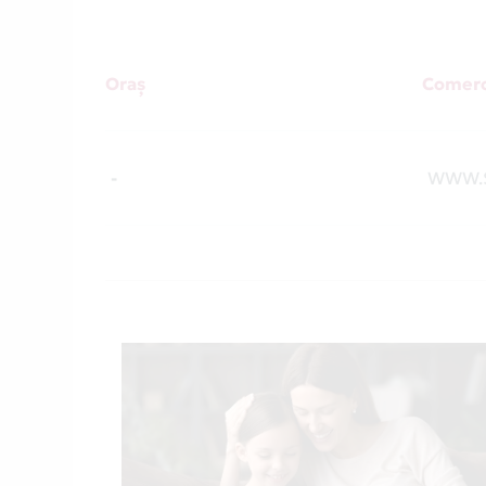
Oraș
Comerc
-
WWW.