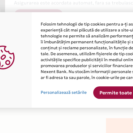
Asigurarea este acordata automat, fara sa trebuiasca
Afla mai multe
Folosim tehnologii de tip cookies pentru a-ți a
experiență cât mai plăcută de utilizare a site-u
tehnologie ne permite să analizăm performanța
îi îmbunătățim permanent funcționalitățile și 
conținut și reclame personalizate, în funcție d
tale. De asemenea, utilizăm fișierele de tip co
activitățile specifice publicității în mediul onl
atiile primite de la fiecare comerciant partener Card Avantaj. 
promovarea produselor și serviciilor financiare
Nexent Bank. Nu stocăm informații personale 
ar fi adresa ta sau parole, în cookie-urile pe car
este disponibila in magazinul online WWW.SMARTPASS.RO din lis
Personalizează setările
Permite toate 