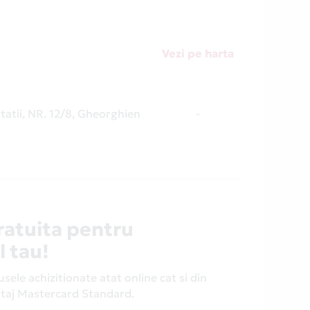
Vezi pe harta
rtatii, NR. 12/8, Gheorghien
-
ratuita pentru
l tau!
ele achizitionate atat online cat si din
antaj Mastercard Standard.