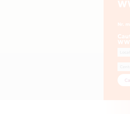
W
Nr. 
Cau
WW
Ca