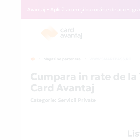
 Card Avantaj • Aplică acum și bucură-te de acces gratuit l
Magazine partenere
WWW.SMARTPASS.RO
Cumpara in rate de 
Card Avantaj
Categorie
: Servicii Private
Li