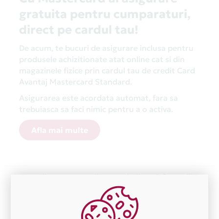
gratuita pentru cumparaturi,
direct pe cardul tau!
De acum, te bucuri de asigurare inclusa pentru
produsele achizitionate atat online cat si din
magazinele fizice prin cardul tau de credit Card
Avantaj Mastercard Standard.
Asigurarea este acordata automat, fara sa
trebuiasca sa faci nimic pentru a o activa.
Afla mai multe
Aceasta lista este actualizata periodic cu informatiile
primite de la fiecare comerciant partener Card Avantaj.
Ne cerem scuze pentru eventualele erori aparute
independent de vointa noastra.