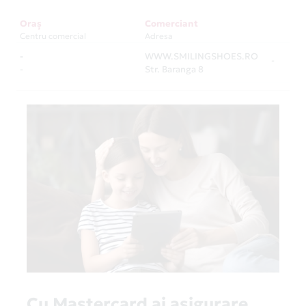
Oraș
Comerciant
Centru comercial
Adresa
-
WWW.SMILINGSHOES.RO
-
-
Str. Baranga 8
Cu Mastercard ai asigurare