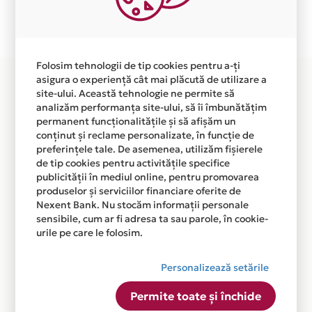
Plata in 3 rate fara dobanda prin Card Avantaj este
disponibila in magazinul online
WWW.SMILINGSHOES.RO din lista.
Folosim tehnologii de tip cookies pentru a-ți
asigura o experiență cât mai plăcută de utilizare a
site-ului. Această tehnologie ne permite să
analizăm performanța site-ului, să îi îmbunătățim
permanent funcționalitățile și să afișăm un
conținut și reclame personalizate, în funcție de
preferințele tale. De asemenea, utilizăm fișierele
de tip cookies pentru activitățile specifice
publicității în mediul online, pentru promovarea
produselor și serviciilor financiare oferite de
Nexent Bank. Nu stocăm informații personale
sensibile, cum ar fi adresa ta sau parole, în cookie-
urile pe care le folosim.
Personalizează setările
Permite toate și închide