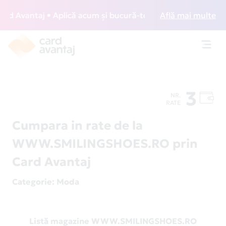
 Avantaj • Aplică acum și bucură-te de acces gratuit la lou
Află mai multe
Toggl
navig
3
NR.
RATE
Cumpara in rate de la
WWW.SMILINGSHOES.RO prin
Card Avantaj
Categorie
: Moda
Listă magazine WWW.SMILINGSHOES.RO