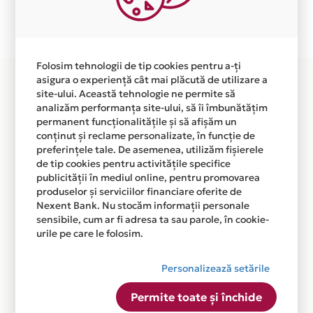
Plata in 12 rate fara dobanda prin Card Avantaj este
disponibila in magazinul online WWW.SOMNUS.RO din
lista.
Folosim tehnologii de tip cookies pentru a-ți
asigura o experiență cât mai plăcută de utilizare a
site-ului. Această tehnologie ne permite să
analizăm performanța site-ului, să îi îmbunătățim
permanent funcționalitățile și să afișăm un
conținut și reclame personalizate, în funcție de
preferințele tale. De asemenea, utilizăm fișierele
de tip cookies pentru activitățile specifice
publicității în mediul online, pentru promovarea
produselor și serviciilor financiare oferite de
Nexent Bank. Nu stocăm informații personale
sensibile, cum ar fi adresa ta sau parole, în cookie-
urile pe care le folosim.
Personalizează setările
Permite toate și închide