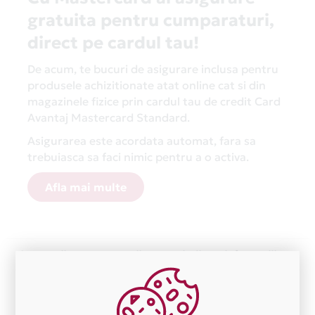
gratuita pentru cumparaturi,
direct pe cardul tau!
De acum, te bucuri de asigurare inclusa pentru
produsele achizitionate atat online cat si din
magazinele fizice prin cardul tau de credit Card
Avantaj Mastercard Standard.
Asigurarea este acordata automat, fara sa
trebuiasca sa faci nimic pentru a o activa.
Afla mai multe
Aceasta lista este actualizata periodic cu informatiile
primite de la fiecare comerciant partener Card Avantaj.
Ne cerem scuze pentru eventualele erori aparute
independent de vointa noastra.