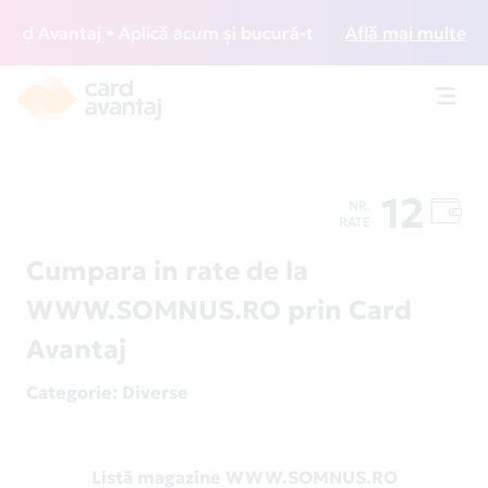
d Avantaj • Aplică acum și bucură-te de acces gratuit la lo
Află mai multe
Toggl
navig
12
NR.
RATE
Cumpara in rate de la
WWW.SOMNUS.RO prin Card
Avantaj
Categorie
: Diverse
Listă magazine WWW.SOMNUS.RO