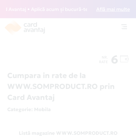
 Avantaj • Aplică acum și bucură-te de acces gratuit la lou
Află mai multe
Toggl
navig
6
NR.
RATE
Cumpara in rate de la
WWW.SOMPRODUCT.RO prin
Card Avantaj
Categorie
: Mobila
Listă magazine WWW.SOMPRODUCT.RO