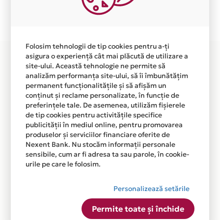
Plata in 6 rate fara dobanda prin Card Avantaj este
disponibila in magazinul online
WWW.SOMPRODUCT.RO din lista.
Folosim tehnologii de tip cookies pentru a-ți
asigura o experiență cât mai plăcută de utilizare a
site-ului. Această tehnologie ne permite să
analizăm performanța site-ului, să îi îmbunătățim
permanent funcționalitățile și să afișăm un
conținut și reclame personalizate, în funcție de
preferințele tale. De asemenea, utilizăm fișierele
de tip cookies pentru activitățile specifice
publicității în mediul online, pentru promovarea
produselor și serviciilor financiare oferite de
Nexent Bank. Nu stocăm informații personale
sensibile, cum ar fi adresa ta sau parole, în cookie-
urile pe care le folosim.
Personalizează setările
Permite toate și închide