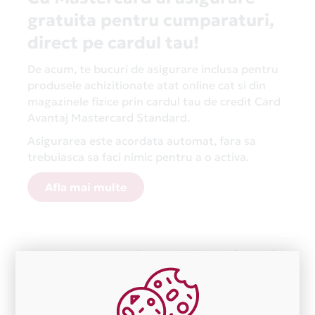
gratuita pentru cumparaturi,
direct pe cardul tau!
De acum, te bucuri de asigurare inclusa pentru
produsele achizitionate atat online cat si din
magazinele fizice prin cardul tau de credit Card
Avantaj Mastercard Standard.
Asigurarea este acordata automat, fara sa
trebuiasca sa faci nimic pentru a o activa.
Afla mai multe
Aceasta lista este actualizata periodic cu informatiile
primite de la fiecare comerciant partener Card Avantaj.
Ne cerem scuze pentru eventualele erori aparute
independent de vointa noastra.