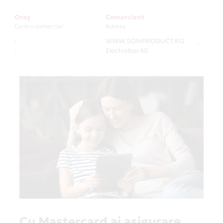
Oraș
Comerciant
Centru comercial
Adresa
-
WWW.SOMPRODUCT.RO
-
-
Electrolizei 60
Cu Mastercard ai asigurare