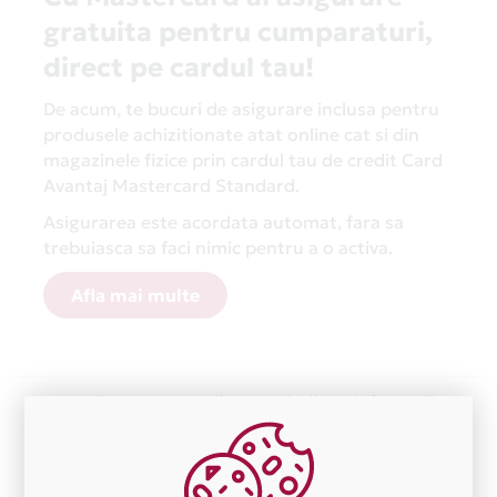
gratuita pentru cumparaturi,
direct pe cardul tau!
De acum, te bucuri de asigurare inclusa pentru
produsele achizitionate atat online cat si din
magazinele fizice prin cardul tau de credit Card
Avantaj Mastercard Standard.
Asigurarea este acordata automat, fara sa
trebuiasca sa faci nimic pentru a o activa.
Afla mai multe
Aceasta lista este actualizata periodic cu informatiile
primite de la fiecare comerciant partener Card Avantaj.
Ne cerem scuze pentru eventualele erori aparute
independent de vointa noastra.