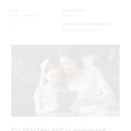
Oraș
Comerciant
Centru comercial
Adresa
-
WWW.SPORTPARTNER.RO
-
-
Sos bucuresti nord 10
Cu Mastercard ai asigurare