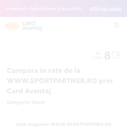
 Avantaj • Aplică acum și bucură-te de acces gratuit la lou
Află mai multe
Toggl
navig
8
NR.
RATE
Cumpara in rate de la
WWW.SPORTPARTNER.RO prin
Card Avantaj
Categorie
: Sport
Listă magazine WWW.SPORTPARTNER.RO