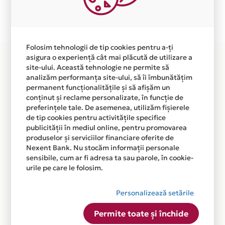
Plata in 8 rate fara dobanda prin Card Avantaj este
disponibila in magazinul online
WWW.SPORTPARTNER.RO din lista.
Folosim tehnologii de tip cookies pentru a-ți
asigura o experiență cât mai plăcută de utilizare a
site-ului. Această tehnologie ne permite să
analizăm performanța site-ului, să îi îmbunătățim
permanent funcționalitățile și să afișăm un
conținut și reclame personalizate, în funcție de
preferințele tale. De asemenea, utilizăm fișierele
de tip cookies pentru activitățile specifice
publicității în mediul online, pentru promovarea
produselor și serviciilor financiare oferite de
Nexent Bank. Nu stocăm informații personale
sensibile, cum ar fi adresa ta sau parole, în cookie-
urile pe care le folosim.
Personalizează setările
Permite toate și închide