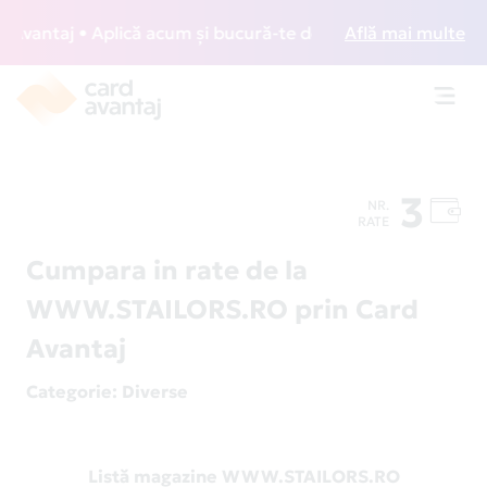
vantaj • Aplică acum și bucură-te de acces gratuit la loung
Află mai multe
Toggl
navig
3
NR.
RATE
Cumpara in rate de la
WWW.STAILORS.RO prin Card
Avantaj
Categorie
: Diverse
Listă magazine WWW.STAILORS.RO