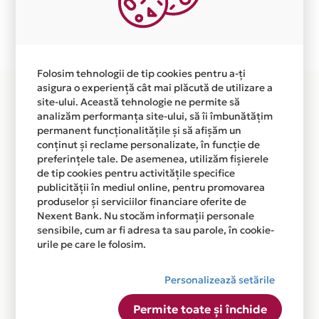
Plata in 3 rate fara dobanda prin Card Avantaj este
disponibila in magazinul online WWW.STAILORS.RO din
lista.
Folosim tehnologii de tip cookies pentru a-ți
asigura o experiență cât mai plăcută de utilizare a
site-ului. Această tehnologie ne permite să
analizăm performanța site-ului, să îi îmbunătățim
permanent funcționalitățile și să afișăm un
conținut și reclame personalizate, în funcție de
preferințele tale. De asemenea, utilizăm fișierele
de tip cookies pentru activitățile specifice
publicității în mediul online, pentru promovarea
produselor și serviciilor financiare oferite de
Nexent Bank. Nu stocăm informații personale
sensibile, cum ar fi adresa ta sau parole, în cookie-
urile pe care le folosim.
Personalizează setările
Permite toate și închide