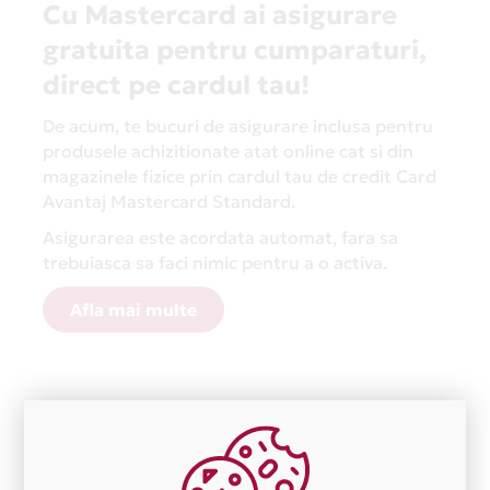
Cu Mastercard ai asigurare
gratuita pentru cumparaturi,
direct pe cardul tau!
De acum, te bucuri de asigurare inclusa pentru
produsele achizitionate atat online cat si din
magazinele fizice prin cardul tau de credit Card
Avantaj Mastercard Standard.
Asigurarea este acordata automat, fara sa
trebuiasca sa faci nimic pentru a o activa.
Afla mai multe
Aceasta lista este actualizata periodic cu informatiile
primite de la fiecare comerciant partener Card Avantaj.
Ne cerem scuze pentru eventualele erori aparute
independent de vointa noastra.