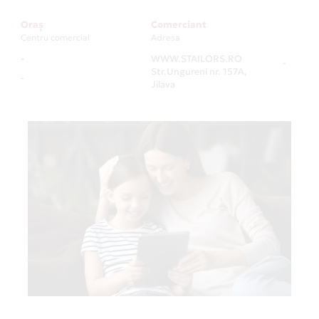
Oraș
Comerciant
Centru comercial
Adresa
-
WWW.STAILORS.RO
-
Str.Ungureni nr. 157A,
-
Jilava