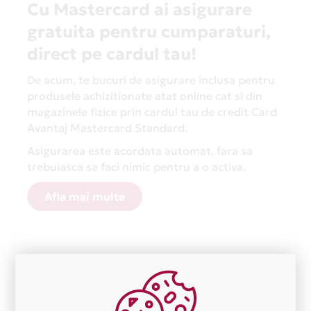
Cu Mastercard ai asigurare
gratuita pentru cumparaturi,
direct pe cardul tau!
De acum, te bucuri de asigurare inclusa pentru
produsele achizitionate atat online cat si din
magazinele fizice prin cardul tau de credit Card
Avantaj Mastercard Standard.
Asigurarea este acordata automat, fara sa
trebuiasca sa faci nimic pentru a o activa.
Afla mai multe
Aceasta lista este actualizata periodic cu informatiile
primite de la fiecare comerciant partener Card Avantaj.
Ne cerem scuze pentru eventualele erori aparute
independent de vointa noastra.