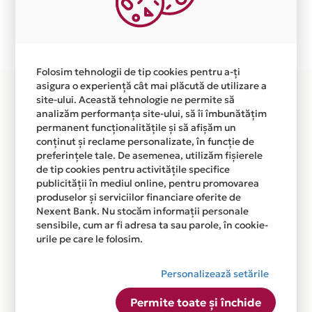
Plata in 3 rate fara dobanda prin Card Avantaj este
disponibila in magazinul online WWW.STOKKESHOP.RO
din lista.
Folosim tehnologii de tip cookies pentru a-ți
asigura o experiență cât mai plăcută de utilizare a
site-ului. Această tehnologie ne permite să
analizăm performanța site-ului, să îi îmbunătățim
permanent funcționalitățile și să afișăm un
conținut și reclame personalizate, în funcție de
preferințele tale. De asemenea, utilizăm fișierele
de tip cookies pentru activitățile specifice
publicității în mediul online, pentru promovarea
produselor și serviciilor financiare oferite de
Nexent Bank. Nu stocăm informații personale
sensibile, cum ar fi adresa ta sau parole, în cookie-
urile pe care le folosim.
Personalizează setările
Permite toate și închide