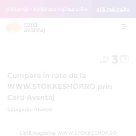
d Avantaj • Aplică acum și bucură-te de acces gratuit la lo
Află mai multe
Toggl
navig
3
NR.
RATE
Cumpara in rate de la
WWW.STOKKESHOP.RO prin
Card Avantaj
Categorie
: Diverse
Listă magazine WWW.STOKKESHOP.RO