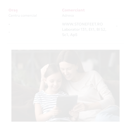
Oraș
Comerciant
Centru comercial
Adresa
-
WWW.STONEFEET.RO
-
Laborator 131, Et1, Bl S2,
-
Sc1, Ap5