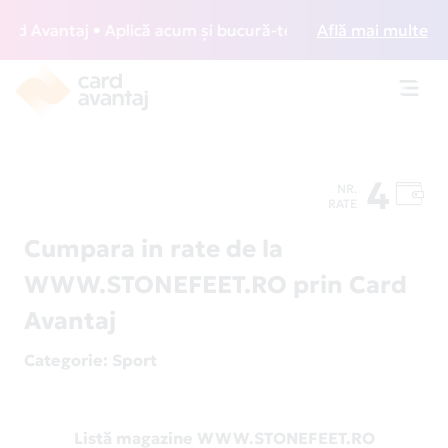
 Avantaj • Aplică acum și bucură-te de acces gratuit la lou
Află mai multe
Toggl
navig
4
NR.
RATE
Cumpara in rate de la
WWW.STONEFEET.RO prin Card
Avantaj
Categorie
: Sport
Listă magazine WWW.STONEFEET.RO