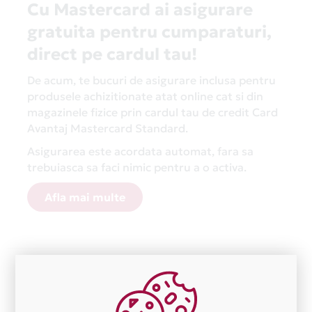
Cu Mastercard ai asigurare
gratuita pentru cumparaturi,
direct pe cardul tau!
De acum, te bucuri de asigurare inclusa pentru
produsele achizitionate atat online cat si din
magazinele fizice prin cardul tau de credit Card
Avantaj Mastercard Standard.
Asigurarea este acordata automat, fara sa
trebuiasca sa faci nimic pentru a o activa.
Afla mai multe
Aceasta lista este actualizata periodic cu informatiile
primite de la fiecare comerciant partener Card Avantaj.
Ne cerem scuze pentru eventualele erori aparute
independent de vointa noastra.