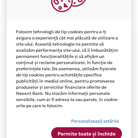
Plata in 4 rate fara dobanda prin Card Avantaj este
disponibila in magazinul online WWW.STONEFEET.RO
din lista.
Folosim tehnologii de tip cookies pentru a-ți
asigura o experiență cât mai plăcută de utilizare a
site-ului. Această tehnologie ne permite să
analizăm performanța site-ului, să îi îmbunătățim
permanent funcționalitățile și să afișăm un
conținut și reclame personalizate, în funcție de
preferințele tale. De asemenea, utilizăm fișierele
de tip cookies pentru activitățile specifice
publicității în mediul online, pentru promovarea
produselor și serviciilor financiare oferite de
Nexent Bank. Nu stocăm informații personale
sensibile, cum ar fi adresa ta sau parole, în cookie-
urile pe care le folosim.
Personalizează setările
Permite toate și închide