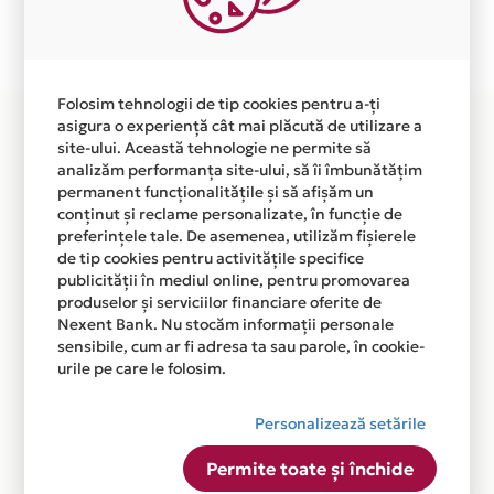
Plata in 6 rate fara dobanda prin Card Avantaj este
disponibila in magazinul online WWW.STUDIOCASA.RO
din lista.
Folosim tehnologii de tip cookies pentru a-ți
asigura o experiență cât mai plăcută de utilizare a
site-ului. Această tehnologie ne permite să
analizăm performanța site-ului, să îi îmbunătățim
permanent funcționalitățile și să afișăm un
conținut și reclame personalizate, în funcție de
preferințele tale. De asemenea, utilizăm fișierele
de tip cookies pentru activitățile specifice
publicității în mediul online, pentru promovarea
produselor și serviciilor financiare oferite de
Nexent Bank. Nu stocăm informații personale
sensibile, cum ar fi adresa ta sau parole, în cookie-
urile pe care le folosim.
Personalizează setările
Permite toate și închide