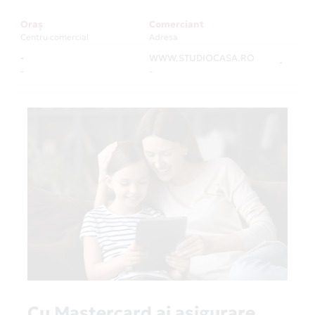
Oraș
Comerciant
Centru comercial
Adresa
-
WWW.STUDIOCASA.RO
-
-
-
Cu Mastercard ai asigurare