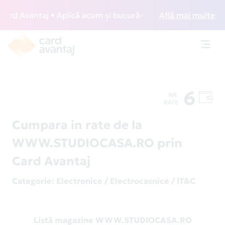
d Avantaj • Aplică acum și bucură-te de acces gratuit la lo
Află mai multe
Toggl
navig
6
NR.
RATE
Cumpara in rate de la
WWW.STUDIOCASA.RO prin
Card Avantaj
Categorie
: Electronice / Electrocasnice / IT&C
Listă magazine WWW.STUDIOCASA.RO