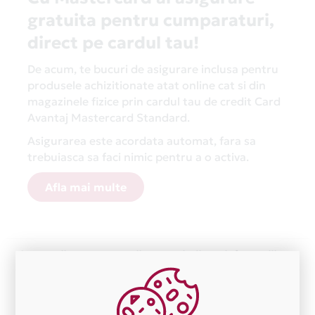
gratuita pentru cumparaturi,
direct pe cardul tau!
De acum, te bucuri de asigurare inclusa pentru
produsele achizitionate atat online cat si din
magazinele fizice prin cardul tau de credit Card
Avantaj Mastercard Standard.
Asigurarea este acordata automat, fara sa
trebuiasca sa faci nimic pentru a o activa.
Afla mai multe
Aceasta lista este actualizata periodic cu informatiile
primite de la fiecare comerciant partener Card Avantaj.
Ne cerem scuze pentru eventualele erori aparute
independent de vointa noastra.