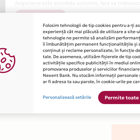
Asigurarea este acordata automat, fara sa trebuiasca
Afla mai multe
Folosim tehnologii de tip cookies pentru a-ți a
experiență cât mai plăcută de utilizare a site-u
tehnologie ne permite să analizăm performanța
îi îmbunătățim permanent funcționalitățile și 
conținut și reclame personalizate, în funcție d
tale. De asemenea, utilizăm fișierele de tip co
activitățile specifice publicității în mediul onl
atiile primite de la fiecare comerciant partener Card Avantaj. 
promovarea produselor și serviciilor financiare
Nexent Bank. Nu stocăm informații personale 
ar fi adresa ta sau parole, în cookie-urile pe car
este disponibila in magazinul online WWW.SUNRA.RO din lista.
Personalizează setările
Permite toate 