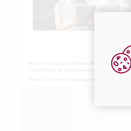
Aceasta lista este actualizata periodic cu inform
independent de vointa noastra.
Plata in 12 rate fara dobanda prin Card Avantaj 