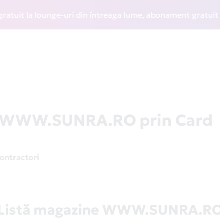
t la lounge-uri din întreaga lume, abonament gratuit la WI
la WWW.SUNRA.RO prin Card
contractori
Listă magazine WWW.SUNRA.R