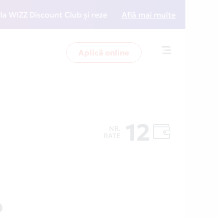
ZZ Discount Club și rezervări la preț redus
Află mai multe
• Zboară 
Aplică online
Toggle
navigation
12
NR.
RATE
O