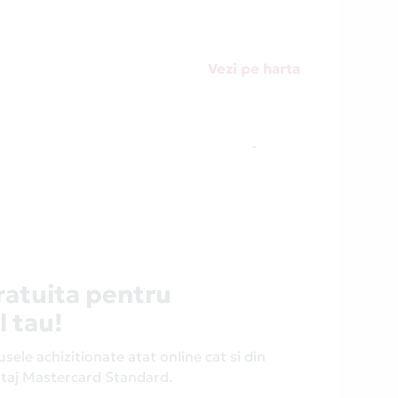
Vezi pe harta
-
ratuita pentru
l tau!
ele achizitionate atat online cat si din
antaj Mastercard Standard.