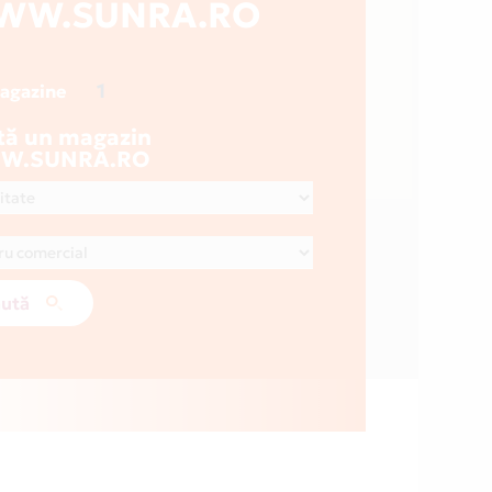
WW.SUNRA.RO
1
magazine
tă un magazin
W.SUNRA.RO
ută