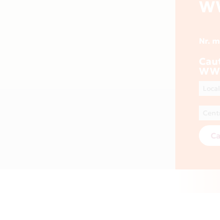
W
Nr. 
Cau
WW
Ca