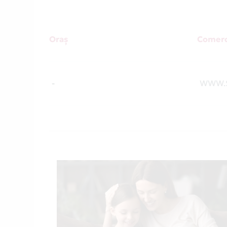
Oraș
Comerc
-
WWW.