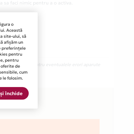
 sa faci nimic pentru a o activa.
sigura o
lui. Această
 site-ului, să
să afișăm un
e preferințele
okies pentru
ine, pentru
Ne cerem scuze pentru eventualele erori aparute
 oferite de
sensibile, cum
e le folosim.
și închide