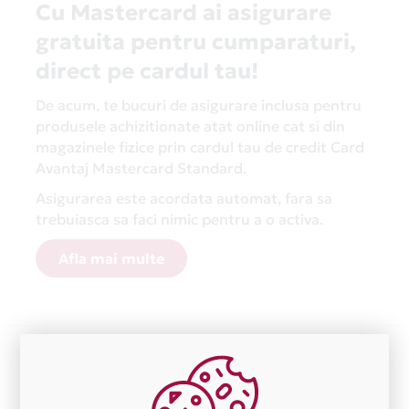
Cu Mastercard ai asigurare
gratuita pentru cumparaturi,
direct pe cardul tau!
De acum, te bucuri de asigurare inclusa pentru
produsele achizitionate atat online cat si din
magazinele fizice prin cardul tau de credit Card
Avantaj Mastercard Standard.
Asigurarea este acordata automat, fara sa
trebuiasca sa faci nimic pentru a o activa.
Afla mai multe
Aceasta lista este actualizata periodic cu informatiile
primite de la fiecare comerciant partener Card Avantaj.
Ne cerem scuze pentru eventualele erori aparute
independent de vointa noastra.