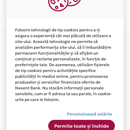
Plata in 6 rate fara dobanda prin Card Avantaj este
disponibila in magazinul online
WWW.SUPERCEASURI.RO din lista.
Folosim tehnologii de tip cookies pentru a-ți
asigura o experiență cât mai plăcută de utilizare a
site-ului. Această tehnologie ne permite să
analizăm performanța site-ului, să îi îmbunătățim
permanent funcționalitățile și să afișăm un
conținut și reclame personalizate, în funcție de
preferințele tale. De asemenea, utilizăm fișierele
de tip cookies pentru activitățile specifice
publicității în mediul online, pentru promovarea
produselor și serviciilor financiare oferite de
Nexent Bank. Nu stocăm informații personale
sensibile, cum ar fi adresa ta sau parole, în cookie-
urile pe care le folosim.
Personalizează setările
Permite toate și închide