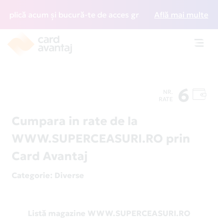
lică acum și bucură-te de acces gratuit la lounge-uri din 
Află mai multe
Toggl
navig
6
NR.
RATE
Cumpara in rate de la
WWW.SUPERCEASURI.RO prin
Card Avantaj
Categorie
: Diverse
Listă magazine WWW.SUPERCEASURI.RO