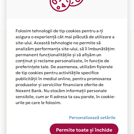
Plata in 6 rate fara dobanda prin Card Avantaj este
disponibila in magazinul online WWW.SUPERGAZ.RO
din lista.
Folosim tehnologii de tip cookies pentru a-ți
asigura o experiență cât mai plăcută de utilizare a
site-ului. Această tehnologie ne permite să
analizăm performanța site-ului, să îi îmbunătățim
permanent funcționalitățile și să afișăm un
conținut și reclame personalizate, în funcție de
preferințele tale. De asemenea, utilizăm fișierele
de tip cookies pentru activitățile specifice
publicității în mediul online, pentru promovarea
produselor și serviciilor financiare oferite de
Nexent Bank. Nu stocăm informații personale
sensibile, cum ar fi adresa ta sau parole, în cookie-
urile pe care le folosim.
Personalizează setările
Permite toate și închide