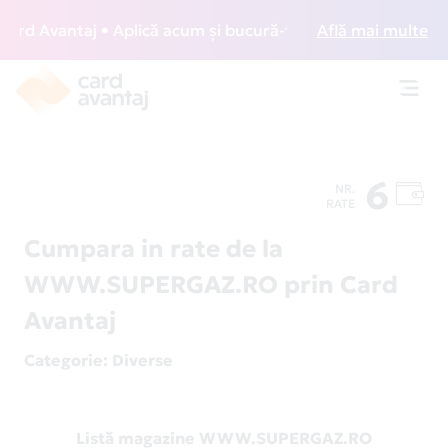
d Avantaj • Aplică acum și bucură-te de acces gratuit la lo
Află mai multe
Toggl
navig
6
NR.
RATE
Cumpara in rate de la
WWW.SUPERGAZ.RO prin Card
Avantaj
Categorie
: Diverse
Listă magazine WWW.SUPERGAZ.RO