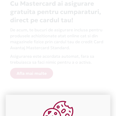
Cu Mastercard ai asigurare
gratuita pentru cumparaturi,
direct pe cardul tau!
De acum, te bucuri de asigurare inclusa pentru
produsele achizitionate atat online cat si din
magazinele fizice prin cardul tau de credit Card
Avantaj Mastercard Standard.
Asigurarea este acordata automat, fara sa
trebuiasca sa faci nimic pentru a o activa.
Afla mai multe
Aceasta lista este actualizata periodic cu informatiile
primite de la fiecare comerciant partener Card Avantaj.
Ne cerem scuze pentru eventualele erori aparute
independent de vointa noastra.