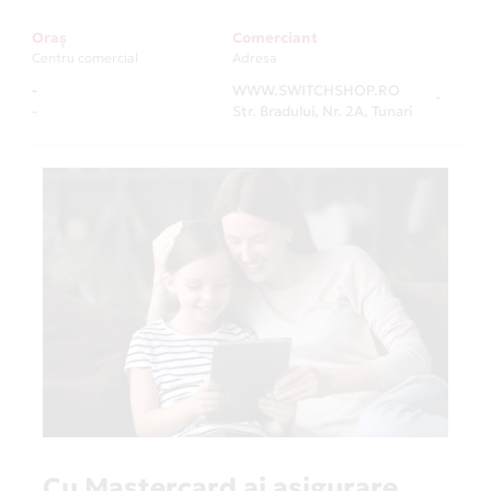
Oraș
Comerciant
Centru comercial
Adresa
-
WWW.SWITCHSHOP.RO
-
-
Str. Bradului, Nr. 2A, Tunari
Cu Mastercard ai asigurare