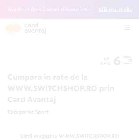
 Avantaj • Aplică acum și bucură-te de acces gratuit la lou
Află mai multe
Toggl
navig
6
NR.
RATE
Cumpara in rate de la
WWW.SWITCHSHOP.RO prin
Card Avantaj
Categorie
: Sport
Listă magazine WWW.SWITCHSHOP.RO