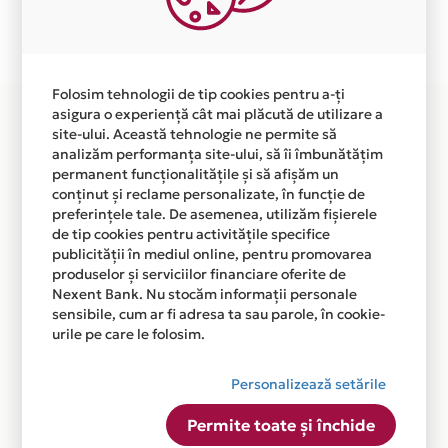
Plata in 6 rate fara dobanda prin Card Avantaj este
disponibila in magazinul online WWW.SWITCHSHOP.RO
din lista.
Folosim tehnologii de tip cookies pentru a-ți
asigura o experiență cât mai plăcută de utilizare a
site-ului. Această tehnologie ne permite să
analizăm performanța site-ului, să îi îmbunătățim
permanent funcționalitățile și să afișăm un
conținut și reclame personalizate, în funcție de
preferințele tale. De asemenea, utilizăm fișierele
de tip cookies pentru activitățile specifice
publicității în mediul online, pentru promovarea
produselor și serviciilor financiare oferite de
Nexent Bank. Nu stocăm informații personale
sensibile, cum ar fi adresa ta sau parole, în cookie-
urile pe care le folosim.
Personalizează setările
Permite toate și închide