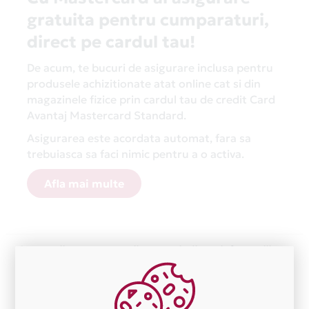
gratuita pentru cumparaturi,
direct pe cardul tau!
De acum, te bucuri de asigurare inclusa pentru
produsele achizitionate atat online cat si din
magazinele fizice prin cardul tau de credit Card
Avantaj Mastercard Standard.
Asigurarea este acordata automat, fara sa
trebuiasca sa faci nimic pentru a o activa.
Afla mai multe
Aceasta lista este actualizata periodic cu informatiile
primite de la fiecare comerciant partener Card Avantaj.
Ne cerem scuze pentru eventualele erori aparute
independent de vointa noastra.