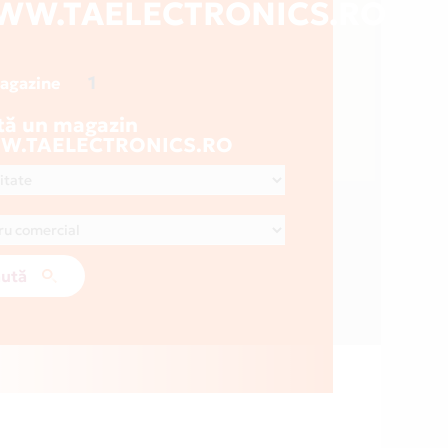
WW.TAELECTRONICS.RO
1
magazine
tă un magazin
.TAELECTRONICS.RO
ută