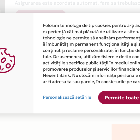
Asigurarea este acordata automat, fara sa trebuiasca
Afla mai multe
Folosim tehnologii de tip cookies pentru a-ți a
experiență cât mai plăcută de utilizare a site-u
tehnologie ne permite să analizăm performanța
îi îmbunătățim permanent funcționalitățile și 
conținut și reclame personalizate, în funcție d
tale. De asemenea, utilizăm fișierele de tip co
activitățile specifice publicității în mediul onl
atiile primite de la fiecare comerciant partener Card Avantaj. 
promovarea produselor și serviciilor financiare
Nexent Bank. Nu stocăm informații personale 
ar fi adresa ta sau parole, în cookie-urile pe car
este disponibila in magazinul online WWW.TAELECTRONICS.RO din
Personalizează setările
Permite toate 