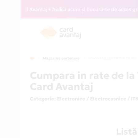
Z Card Avantaj • Aplică acum și bucură-te de acces gratuit 
Magazine partenere
WWW.TAELECTRONICS.RO
Cumpara in rate de 
Card Avantaj
Categorie
: Electronice / Electrocasnice / IT
List