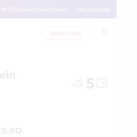
 Discount Club și rezervări la preț redus
Află mai multe
• Zboară ma
Aplică online
Toggle
navigation
rin
5
NR.
RATE
CS.RO