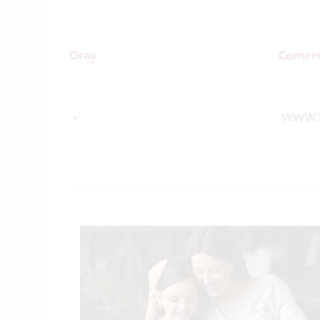
Oraș
Comerc
-
WWW.T