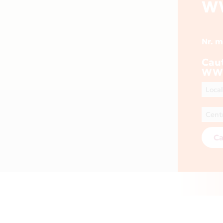
W
Nr. 
Cau
WWW
Ca