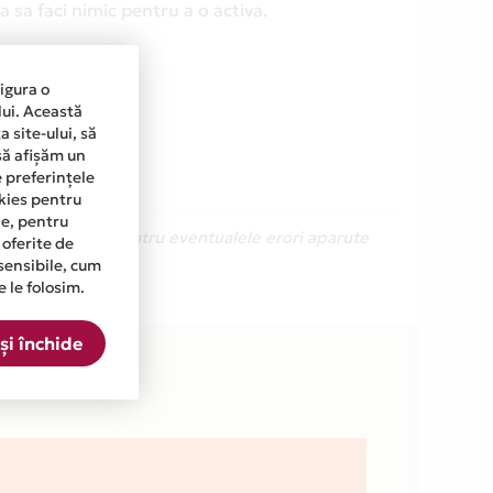
 sa faci nimic pentru a o activa.
sigura o
lui. Această
 site-ului, să
să afișăm un
e preferințele
okies pentru
ine, pentru
Ne cerem scuze pentru eventualele erori aparute
 oferite de
sensibile, cum
e le folosim.
 lista.
și închide