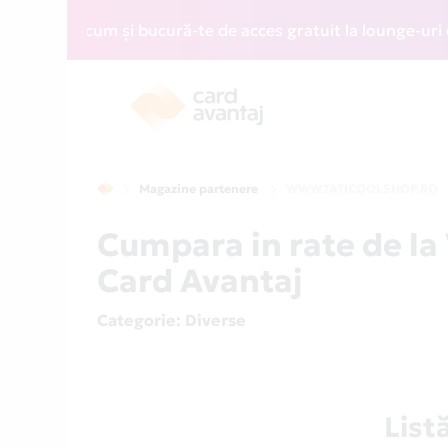
plică acum și bucură-te de acces gratuit la lounge-uri din 
Magazine partenere
WWW.TATICOOLSHOP.RO
Cumpara in rate de 
Card Avantaj
Categorie
: Diverse
Lis