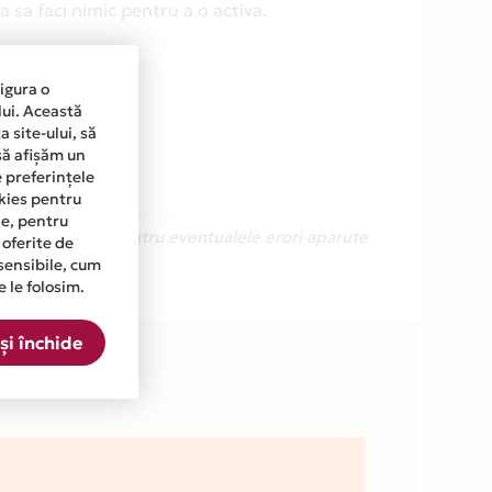
 sa faci nimic pentru a o activa.
sigura o
lui. Această
 site-ului, să
să afișăm un
e preferințele
okies pentru
ine, pentru
Ne cerem scuze pentru eventualele erori aparute
 oferite de
sensibile, cum
e le folosim.
lista.
și închide