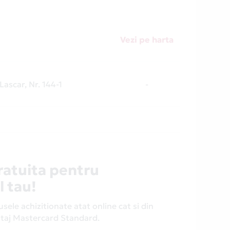
Vezi pe harta
 Lascar, Nr. 144-1
-
ratuita pentru
l tau!
ele achizitionate atat online cat si din
antaj Mastercard Standard.