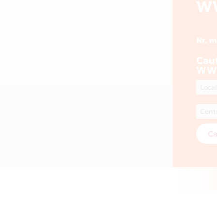
W
Nr. 
Cau
WWW
Ca