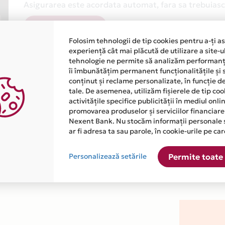
Asigurarea este acordata automat, fara sa trebuiasca
Afla mai multe
Folosim tehnologii de tip cookies pentru a-ți a
experiență cât mai plăcută de utilizare a site-u
tehnologie ne permite să analizăm performanța
îi îmbunătățim permanent funcționalitățile și 
conținut și reclame personalizate, în funcție d
tale. De asemenea, utilizăm fișierele de tip co
activitățile specifice publicității în mediul onl
atiile primite de la fiecare comerciant partener Card Avantaj. 
promovarea produselor și serviciilor financiare
Nexent Bank. Nu stocăm informații personale 
ar fi adresa ta sau parole, în cookie-urile pe car
este disponibila in magazinul online WWW.TATICOOLSHOP.RO din 
Personalizează setările
Permite toate 