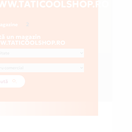
WW.TATICOOLSHOP.RO
2
magazine
tă un magazin
.TATICOOLSHOP.RO
ută