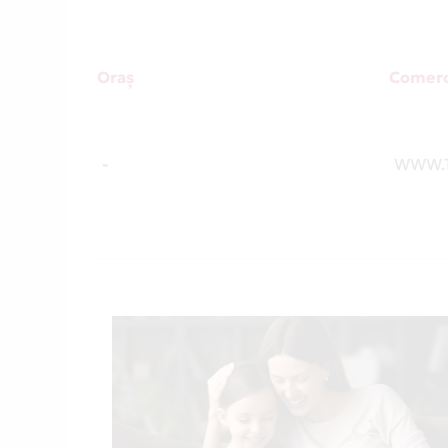
Oraș
Comerc
-
WWW.T