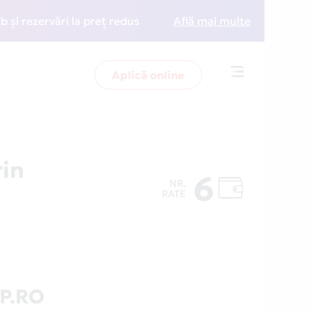
ezervări la preț redus
• Zboară mai inteligent cu nou
Află mai multe
Aplică online
Toggle
navigation
in
6
NR.
RATE
P.RO