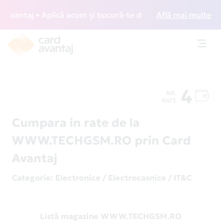
antaj • Aplică acum și bucură-te de acces gratuit la loung
Află mai multe
Toggl
navig
4
NR.
RATE
Cumpara in rate de la
WWW.TECHGSM.RO prin Card
Avantaj
Categorie
: Electronice / Electrocasnice / IT&C
Listă magazine WWW.TECHGSM.RO