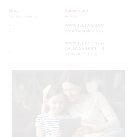
Oraș
Comerciant
Centru comercial
Adresa
-
WWW.TECHGSM.RO
-
-
Str Afluentului nr 25
-
WWW.TECHGSM.RO
-
CALEA GIULESTI, NR.
-
337B, BL. 5, ET. 6,