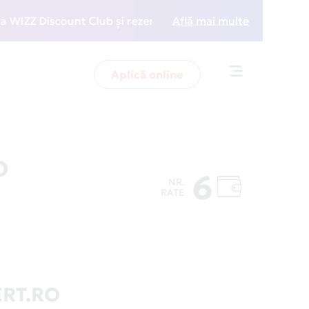
Z Discount Club și rezervări la preț redus
Află mai multe
• Zboară m
Aplică online
Toggle
navigation
O
6
NR.
RATE
ERT.RO