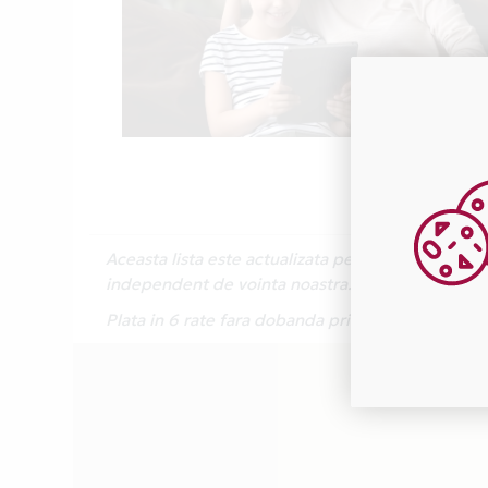
Aceasta lista este actualizata periodic cu inform
independent de vointa noastra.
Plata in 6 rate fara dobanda prin Card Avantaj 