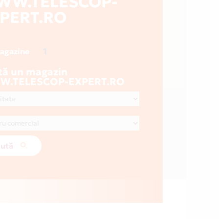
WW.TELESCOP-
PERT.RO
1
magazine
tă un magazin
.TELESCOP-EXPERT.RO
ută