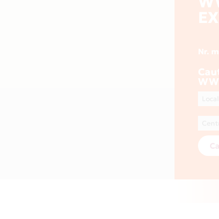
W
EX
Nr. 
Cau
WWW
Ca