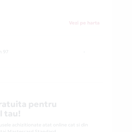
Vezi pe harta
in 97
-
ratuita pentru
l tau!
ele achizitionate atat online cat si din
antaj Mastercard Standard.