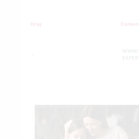
Oraș
Comerc
WWW.T
-
EXPER