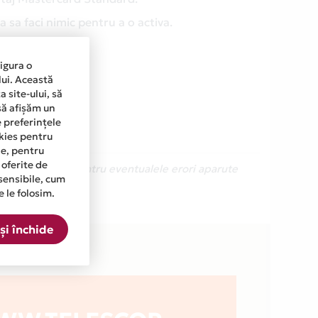
 sa faci nimic pentru a o activa.
sigura o
lui. Această
 site-ului, să
să afișăm un
e preferințele
okies pentru
ine, pentru
 oferite de
Ne cerem scuze pentru eventualele erori aparute
sensibile, cum
e le folosim.
in lista.
și închide