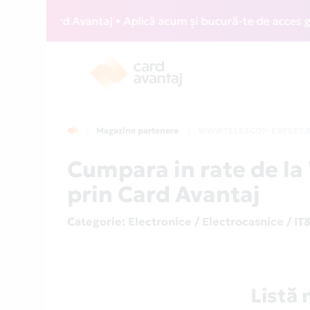
IZZ Card Avantaj • Aplică acum și bucură-te de acces gratui
Magazine partenere
WWW.TELESCOP-EXPERT.
Cumpara in rate de 
prin Card Avantaj
Categorie
: Electronice / Electrocasnice / IT
Listă