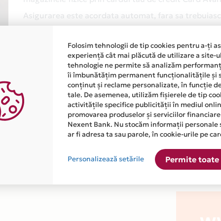
Asigurarea este acordata automat, fara sa trebuiasca
Afla mai multe
Folosim tehnologii de tip cookies pentru a-ți a
experiență cât mai plăcută de utilizare a site-u
tehnologie ne permite să analizăm performanța
îi îmbunătățim permanent funcționalitățile și 
conținut și reclame personalizate, în funcție d
tale. De asemenea, utilizăm fișierele de tip co
activitățile specifice publicității în mediul onl
promovarea produselor și serviciilor financiare
atiile primite de la fiecare comerciant partener Card Avantaj. 
Nexent Bank. Nu stocăm informații personale 
ar fi adresa ta sau parole, în cookie-urile pe car
este disponibila in magazinul online WWW.TELESCOP-EXPERT.RO d
Personalizează setările
Permite toate 