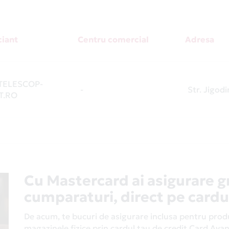
iant
Centru comercial
Adresa
ELESCOP-
-
Str. Jigod
T.RO
Cu Mastercard ai asigurare g
cumparaturi, direct pe cardu
De acum, te bucuri de asigurare inclusa pentru produs
magazinele fizice prin cardul tau de credit Card Av