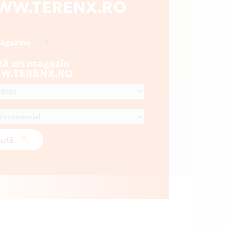
WW.TERENX.RO
1
magazine
tă un magazin
W.TERENX.RO
ută