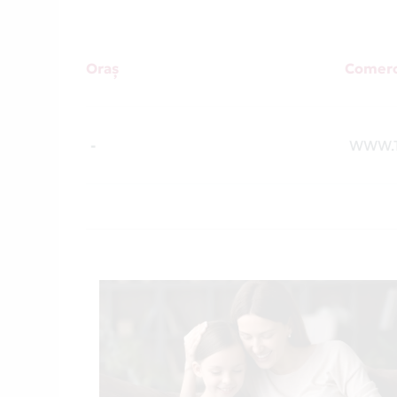
Oraș
Comerc
-
WWW.T