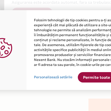
Asigurarea este acordata automat, fara sa trebuiasca
Afla mai multe
Folosim tehnologii de tip cookies pentru a-ți a
experiență cât mai plăcută de utilizare a site-u
tehnologie ne permite să analizăm performanța
îi îmbunătățim permanent funcționalitățile și 
conținut și reclame personalizate, în funcție d
tale. De asemenea, utilizăm fișierele de tip co
activitățile specifice publicității în mediul onl
atiile primite de la fiecare comerciant partener Card Avantaj. 
promovarea produselor și serviciilor financiare
Nexent Bank. Nu stocăm informații personale 
ar fi adresa ta sau parole, în cookie-urile pe car
ste disponibila in magazinul online WWW.TERENX.RO din lista.
Personalizează setările
Permite toate 