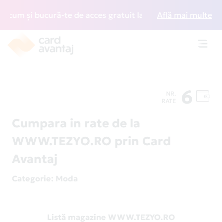
cum și bucură-te de acces gratuit la lounge-uri din întreag
Află mai multe
Toggl
navig
6
NR.
RATE
Cumpara in rate de la
WWW.TEZYO.RO prin Card
Avantaj
Categorie
: Moda
Listă magazine WWW.TEZYO.RO