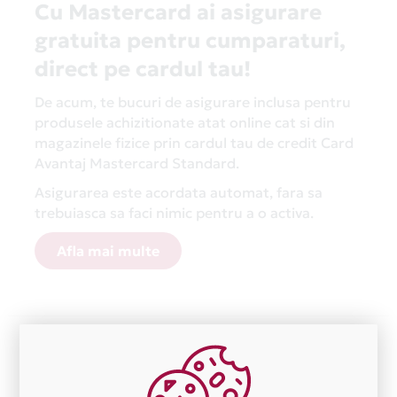
Cu Mastercard ai asigurare
gratuita pentru cumparaturi,
direct pe cardul tau!
De acum, te bucuri de asigurare inclusa pentru
produsele achizitionate atat online cat si din
magazinele fizice prin cardul tau de credit Card
Avantaj Mastercard Standard.
Asigurarea este acordata automat, fara sa
trebuiasca sa faci nimic pentru a o activa.
Afla mai multe
Aceasta lista este actualizata periodic cu informatiile
primite de la fiecare comerciant partener Card Avantaj.
Ne cerem scuze pentru eventualele erori aparute
independent de vointa noastra.