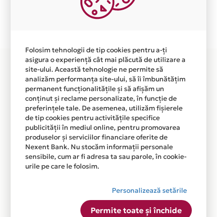
Plata in 6 rate fara dobanda prin Card Avantaj este
disponibila in magazinul online WWW.TEZYO.RO din
lista.
Folosim tehnologii de tip cookies pentru a-ți
asigura o experiență cât mai plăcută de utilizare a
site-ului. Această tehnologie ne permite să
analizăm performanța site-ului, să îi îmbunătățim
permanent funcționalitățile și să afișăm un
conținut și reclame personalizate, în funcție de
preferințele tale. De asemenea, utilizăm fișierele
de tip cookies pentru activitățile specifice
publicității în mediul online, pentru promovarea
produselor și serviciilor financiare oferite de
Nexent Bank. Nu stocăm informații personale
sensibile, cum ar fi adresa ta sau parole, în cookie-
urile pe care le folosim.
Personalizează setările
Permite toate și închide