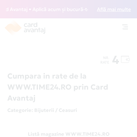
 Avantaj • Aplică acum și bucură-te de acces gratuit la lo
Află mai multe
Toggl
navig
4
NR.
RATE
Cumpara in rate de la
WWW.TIME24.RO prin Card
Avantaj
Categorie
: Bijuterii / Ceasuri
Listă magazine WWW.TIME24.RO