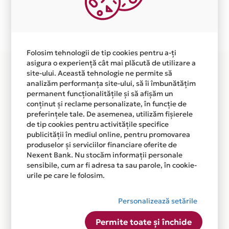
Plata in 4 rate fara dobanda prin Card Avantaj este
disponibila in magazinul online WWW.TIME24.RO din
lista.
Folosim tehnologii de tip cookies pentru a-ți
asigura o experiență cât mai plăcută de utilizare a
site-ului. Această tehnologie ne permite să
analizăm performanța site-ului, să îi îmbunătățim
permanent funcționalitățile și să afișăm un
conținut și reclame personalizate, în funcție de
preferințele tale. De asemenea, utilizăm fișierele
de tip cookies pentru activitățile specifice
publicității în mediul online, pentru promovarea
produselor și serviciilor financiare oferite de
Nexent Bank. Nu stocăm informații personale
sensibile, cum ar fi adresa ta sau parole, în cookie-
urile pe care le folosim.
Personalizează setările
Permite toate și închide