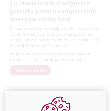
Cu Mastercard ai asigurare
gratuita pentru cumparaturi,
direct pe cardul tau!
De acum, te bucuri de asigurare inclusa pentru
produsele achizitionate atat online cat si din
magazinele fizice prin cardul tau de credit Card
Avantaj Mastercard Standard.
Asigurarea este acordata automat, fara sa
trebuiasca sa faci nimic pentru a o activa.
Afla mai multe
Aceasta lista este actualizata periodic cu informatiile
primite de la fiecare comerciant partener Card Avantaj.
Ne cerem scuze pentru eventualele erori aparute
independent de vointa noastra.